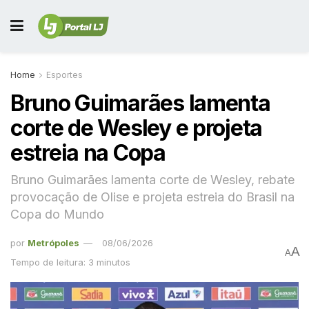
Home
Esportes
Bruno Guimarães lamenta
corte de Wesley e projeta
estreia na Copa
Bruno Guimarães lamenta corte de Wesley, rebate
provocação de Olise e projeta estreia do Brasil na
Copa do Mundo
por
Metrópoles
08/06/2026
A
A
Tempo de leitura: 3 minutos