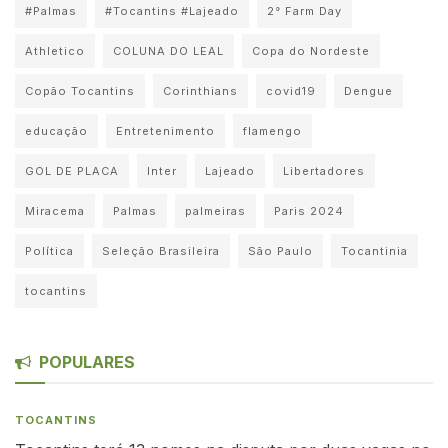
#Palmas
#Tocantins #Lajeado
2° Farm Day
Athletico
COLUNA DO LEAL
Copa do Nordeste
Copão Tocantins
Corinthians
covid19
Dengue
educação
Entretenimento
flamengo
GOL DE PLACA
Inter
Lajeado
Libertadores
Miracema
Palmas
palmeiras
Paris 2024
Política
Seleção Brasileira
São Paulo
Tocantinia
tocantins
POPULARES
TOCANTINS