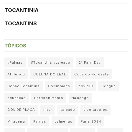
TOCANTINIA
TOCANTINS
TÓPICOS
#Palmas
#Tocantins #Lajeado
2° Farm Day
Athletico
COLUNA DO LEAL
Copa do Nordeste
Copão Tocantins
Corinthians
covid19
Dengue
educação
Entretenimento
flamengo
GOL DE PLACA
Inter
Lajeado
Libertadores
Miracema
Palmas
palmeiras
Paris 2024