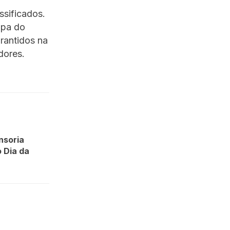
assificados.
opa do
arantidos na
dores.
nsoria
 Dia da