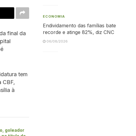
ECONOMIA
Endividamento das famílias bate
recorde e atinge 82%, diz CNC
da final da
ital
06/08/2026
né
idatura tem
a CBF,
ília à
o, goleador
 no título do