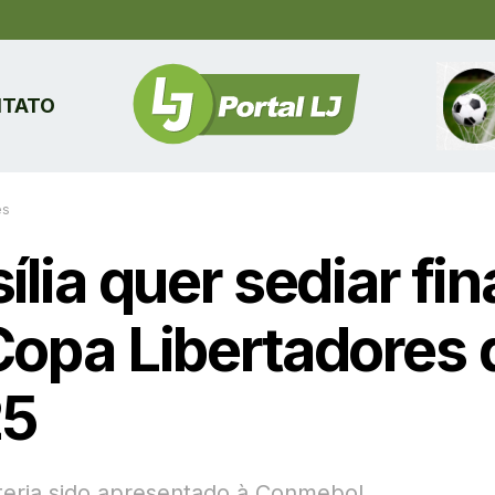
TATO
es
ília quer sediar fin
Copa Libertadores 
25
 teria sido apresentado à Conmebol