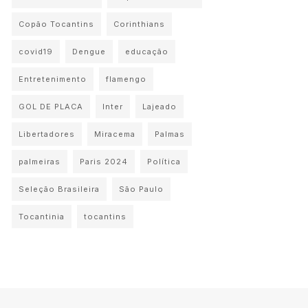
Copão Tocantins
Corinthians
covid19
Dengue
educação
Entretenimento
flamengo
GOL DE PLACA
Inter
Lajeado
Libertadores
Miracema
Palmas
palmeiras
Paris 2024
Política
Seleção Brasileira
São Paulo
Tocantinia
tocantins