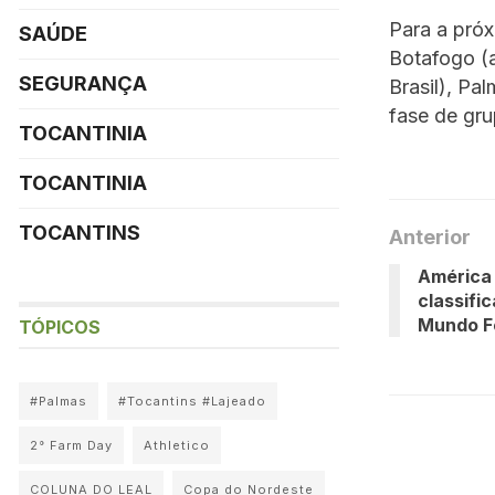
Para a pró
SAÚDE
Botafogo (
SEGURANÇA
Brasil), Pa
fase de gru
TOCANTINIA
TOCANTINIA
TOCANTINS
Anterior
América 
classifi
Mundo F
TÓPICOS
#Palmas
#Tocantins #Lajeado
2° Farm Day
Athletico
COLUNA DO LEAL
Copa do Nordeste