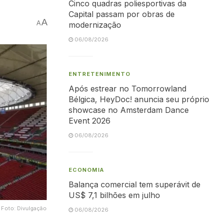
Cinco quadras poliesportivas da
Capital passam por obras de
A
A
modernização
06/08/2026
ENTRETENIMENTO
Após estrear no Tomorrowland
Bélgica, HeyDoc! anuncia seu próprio
showcase no Amsterdam Dance
Event 2026
06/08/2026
ECONOMIA
Balança comercial tem superávit de
US$ 7,1 bilhões em julho
• Foto: Divulgação
06/08/2026