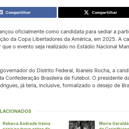
Compartilhar
Compartilhar
 lançou oficialmente como candidata para sediar a parti
ição da Copa Libertadores da América, em 2025. A cap
r que o evento seja realizado no Estádio Nacional Ma
overnador do Distrito Federal, Ibaneis Rocha, a cand
da Confederação Brasileira de Futebol. O presidente d
igues, já teria, inclusive, formalizado o desejo de Bras
ELACIONADOS
Rebeca Andrade treina
Morre Geraldã
série na trave antes de
do Corinthians