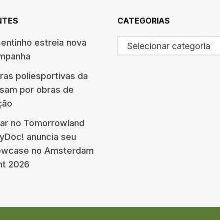
NTES
CATEGORIAS
centinho estreia nova
Selecionar categoria
ampanha
ras poliesportivas da
ssam por obras de
ção
ar no Tomorrowland
eyDoc! anuncia seu
howcase no Amsterdam
nt 2026