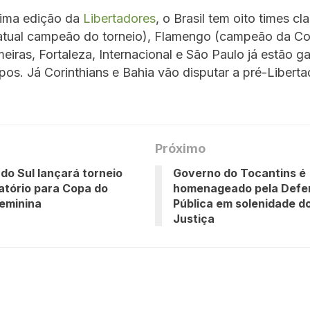
xima edição da
Libertadores
, o Brasil tem oito times cl
atual campeão do torneio), Flamengo (campeão da C
lmeiras, Fortaleza, Internacional e São Paulo já estão g
pos. Já Corinthians e Bahia vão disputar a pré-Liberta
Próximo
do Sul lançará torneio
Governo do Tocantins é
catório para Copa do
homenageado pela Defe
eminina
Pública em solenidade do
Justiça