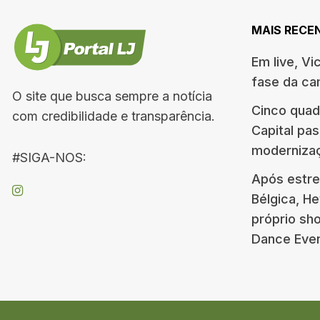
MAIS RECE
Em live, Vi
fase da c
O site que busca sempre a notícia
Cinco quad
com credibilidade e transparência.
Capital pa
moderniza
#SIGA-NOS:
Após estre
Bélgica, H
próprio s
Dance Eve