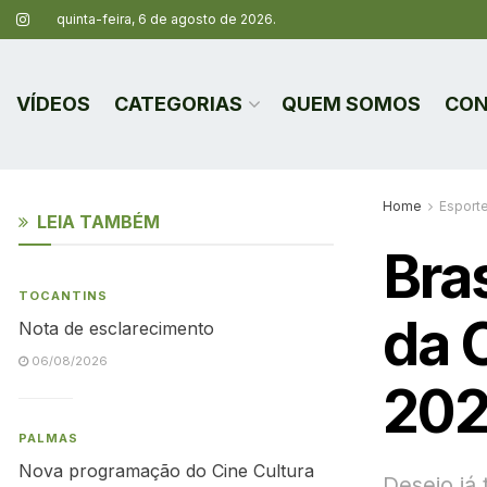
quinta-feira, 6 de agosto de 2026.
VÍDEOS
CATEGORIAS
QUEM SOMOS
CON
Home
Esport
LEIA TAMBÉM
Bras
TOCANTINS
da 
Nota de esclarecimento
06/08/2026
20
PALMAS
Nova programação do Cine Cultura
Desejo já