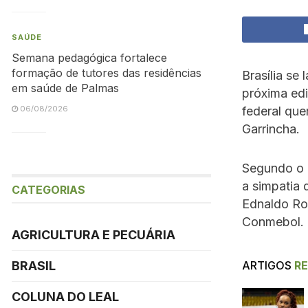
SAÚDE
Semana pedagógica fortalece
formação de tutores das residências
Brasília se
em saúde de Palmas
próxima ed
federal que
06/08/2026
Garrincha.
Segundo o g
a simpatia 
CATEGORIAS
Ednaldo Rodr
Conmebol.
AGRICULTURA E PECUÁRIA
ARTIGOS
R
BRASIL
COLUNA DO LEAL