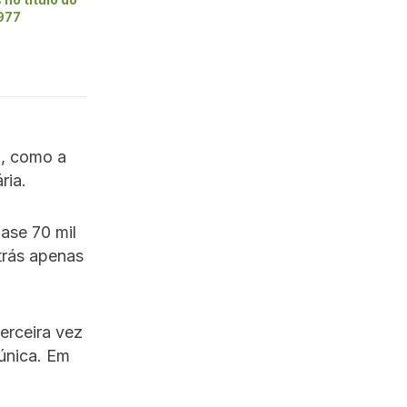
1977
a, como a
ria.
ase 70 mil
trás apenas
terceira vez
 única. Em