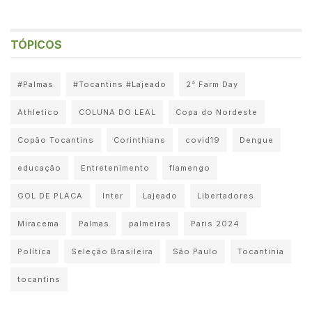
TÓPICOS
#Palmas
#Tocantins #Lajeado
2° Farm Day
Athletico
COLUNA DO LEAL
Copa do Nordeste
Copão Tocantins
Corinthians
covid19
Dengue
educação
Entretenimento
flamengo
GOL DE PLACA
Inter
Lajeado
Libertadores
Miracema
Palmas
palmeiras
Paris 2024
Política
Seleção Brasileira
São Paulo
Tocantinia
tocantins