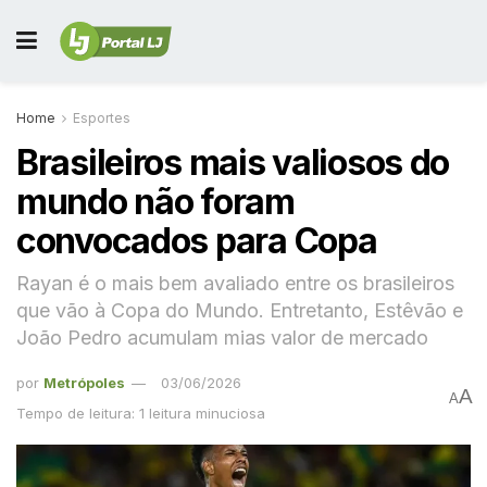
Home
Esportes
Brasileiros mais valiosos do
mundo não foram
convocados para Copa
Rayan é o mais bem avaliado entre os brasileiros
que vão à Copa do Mundo. Entretanto, Estêvão e
João Pedro acumulam mias valor de mercado
por
Metrópoles
03/06/2026
A
A
Tempo de leitura: 1 leitura minuciosa