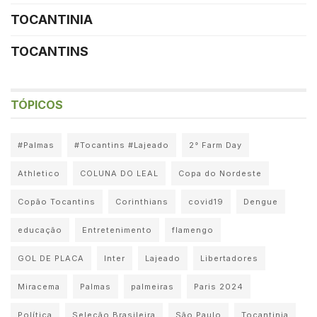
TOCANTINIA
TOCANTINS
TÓPICOS
#Palmas
#Tocantins #Lajeado
2° Farm Day
Athletico
COLUNA DO LEAL
Copa do Nordeste
Copão Tocantins
Corinthians
covid19
Dengue
educação
Entretenimento
flamengo
GOL DE PLACA
Inter
Lajeado
Libertadores
Miracema
Palmas
palmeiras
Paris 2024
Política
Seleção Brasileira
São Paulo
Tocantinia