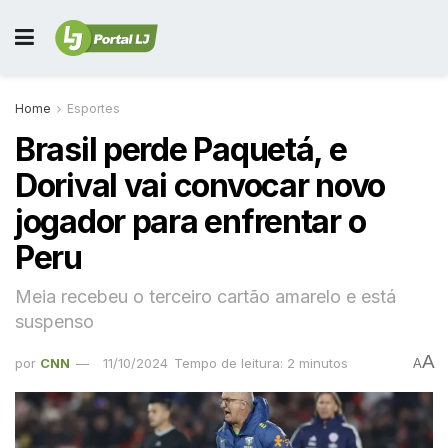
Home
Esportes
Brasil perde Paquetá, e
Dorival vai convocar novo
jogador para enfrentar o
Peru
Meia recebeu o terceiro cartão amarelo e está
suspenso
A
por
CNN
11/10/2024
Tempo de leitura: 2 minutos
A