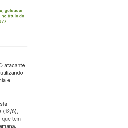
o, goleador
 no título do
1977
 O atacante
utilizando
mia e
sta
 (12/6),
u que tem
semana.