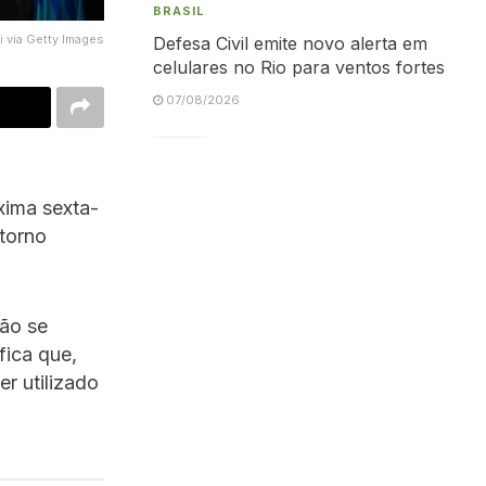
BRASIL
 via Getty Images
Defesa Civil emite novo alerta em
celulares no Rio para ventos fortes
07/08/2026
xima sexta-
 torno
não se
fica que,
r utilizado