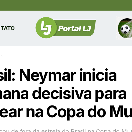
TATO
es
il: Neymar inicia
ana decisiva para
rear na Copa do M
cou de fora da estreia do Brasil na Copa do M