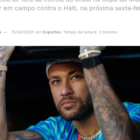
 em campo contra o Haiti, na próxima sexta-feir
s
15/06/2026
em
Esportes
Tempo de leitura: 2 minutos