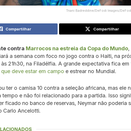
Tnani Badreddine/DeFodi Images/DeFodi
Compartilhar
Compartilhar
te contra
Marrocos na estreia da Copa do Mundo
,
iará a semana com foco no jogo contra o Haiti, na pró
), às 21h30, na Filadélfia. A grande expectativa fica em
 que deve estar em campo
e estrear no Mundial.
u ter o camisa 10 contra a seleção africana, mas ele 
 tempo e não foi relacionado para a partida. Isso signi
er ficado no banco de reservas, Neymar não poderia se
o Carlo Ancelotti.
ELACIONADOS