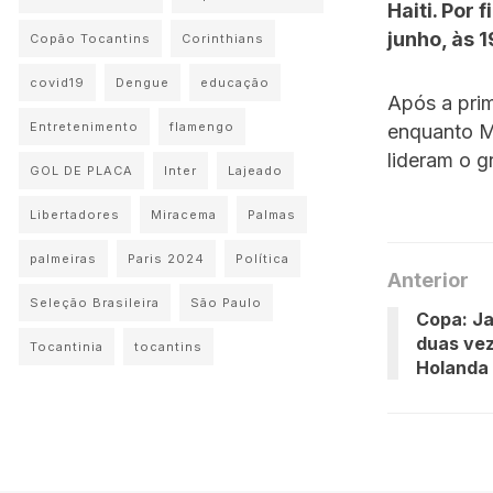
Haiti. Por 
junho, às 1
Copão Tocantins
Corinthians
covid19
Dengue
educação
Após a prim
Entretenimento
flamengo
enquanto M
lideram o g
GOL DE PLACA
Inter
Lajeado
Libertadores
Miracema
Palmas
palmeiras
Paris 2024
Política
Anterior
Seleção Brasileira
São Paulo
Copa: Ja
duas ve
Tocantinia
tocantins
Holanda