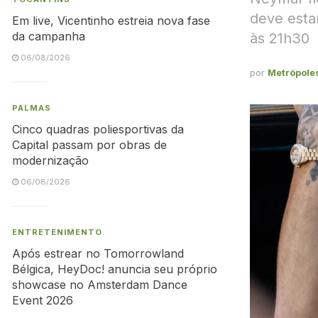
deve estar
Em live, Vicentinho estreia nova fase
da campanha
às 21h30
06/08/2026
por
Metrópole
PALMAS
Cinco quadras poliesportivas da
Capital passam por obras de
modernização
06/08/2026
ENTRETENIMENTO
Após estrear no Tomorrowland
Bélgica, HeyDoc! anuncia seu próprio
showcase no Amsterdam Dance
Event 2026