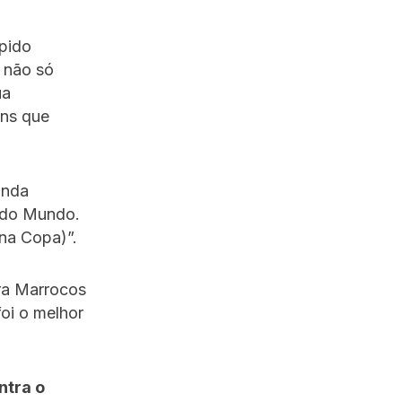
ápido
 não só
ua
ens que
inda
a do Mundo.
 na Copa)”.
ara Marrocos
oi o melhor
ntra o