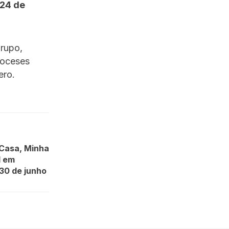
 24 de
grupo,
coceses
ero.
 Casa, Minha
l em
30 de junho