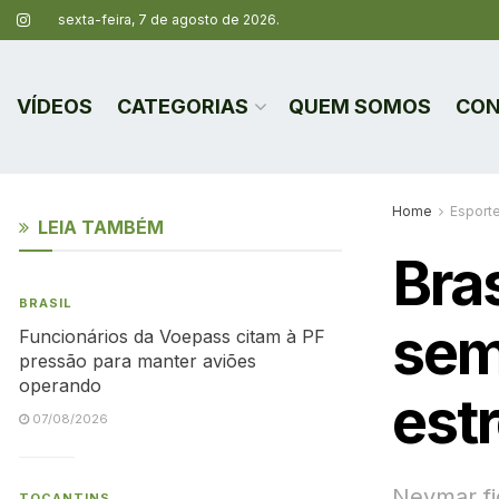
sexta-feira, 7 de agosto de 2026.
VÍDEOS
CATEGORIAS
QUEM SOMOS
CON
Home
Esport
LEIA TAMBÉM
Bras
BRASIL
sem
Funcionários da Voepass citam à PF
pressão para manter aviões
operando
est
07/08/2026
Neymar fi
TOCANTINS