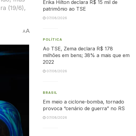
Erika Hilton declara R$ 15 mil de
a (19/6),
patrimônio ao TSE
07/08/2026
A
A
POLÍTICA
Ao TSE, Zema declara R$ 178
milhões em bens; 38% a mais que em
2022
07/08/2026
BRASIL
Em meio a ciclone-bomba, tornado
provoca “cenário de guerra” no RS
07/08/2026