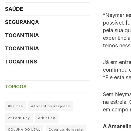
SAÚDE
“Neymar est
SEGURANÇA
possível. 
pela sua qu
TOCANTINIA
experiência
temos nesse
TOCANTINIA
TOCANTINS
Já em entre
confirmou 
“Ele está s
TÓPICOS
Sem Neymar,
na estreia.
#Palmas
#Tocantins #Lajeado
em campo n
2° Farm Day
Athletico
A Amarelin
COLUNA DO LEAL
Copa do Nordeste