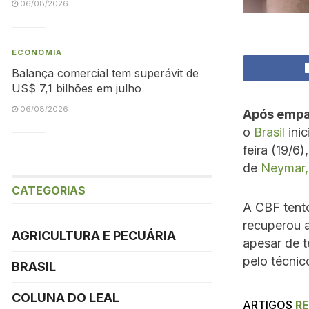
06/08/2026
ECONOMIA
Balança comercial tem superávit de
US$ 7,1 bilhões em julho
06/08/2026
Após empa
o
Brasil
inic
feira (19/6
de
Neymar,
CATEGORIAS
A CBF tento
recuperou a
AGRICULTURA E PECUÁRIA
apesar de t
pelo técnic
BRASIL
COLUNA DO LEAL
ARTIGOS
R