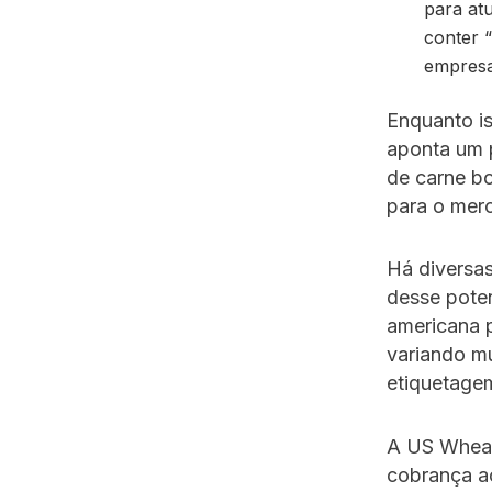
para atu
conter “
empresa
Enquanto i
aponta um 
de carne bo
para o merc
Há diversa
desse pote
americana p
variando mu
etiquetage
A US Wheat
cobrança a