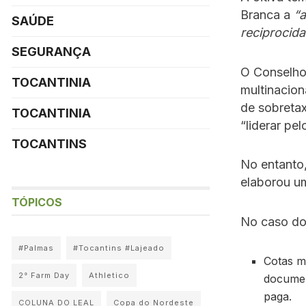
Branca a
“a
SAÚDE
reciprocid
SEGURANÇA
O Conselho
TOCANTINIA
multinacion
de sobreta
TOCANTINIA
“liderar pe
TOCANTINS
No entanto,
elaborou um
TÓPICOS
No caso do
#Palmas
#Tocantins #Lajeado
Cotas m
2° Farm Day
Athletico
documen
paga.
COLUNA DO LEAL
Copa do Nordeste