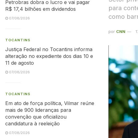
Petrobras dobra o lucro e vai pagar
para conte
R$ 17,4 bilhões em dividendos
como barr
07/08/2026
por
CNN
1
TOCANTINS
Justiça Federal no Tocantins informa
alteração no expediente dos dias 10 e
11 de agosto
07/08/2026
TOCANTINS
Em ato de força política, Vilmar reúne
mais de 900 lideranças para
convenção que oficializou
candidatura à reeleição
07/08/2026