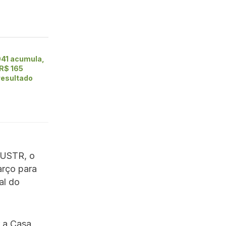
41 acumula,
 R$ 165
resultado
 USTR, o
arço para
al do
r a Casa