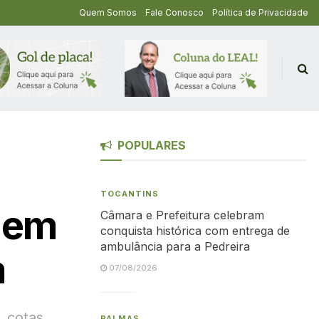
Quem Somos
Fale Conosco
Política de Privacidade
POPULARES
TOCANTINS
 em
Câmara e Prefeitura celebram
conquista histórica com entrega de
ambulância para a Pedreira
a
07/08/2026
, cotas
PALMAS