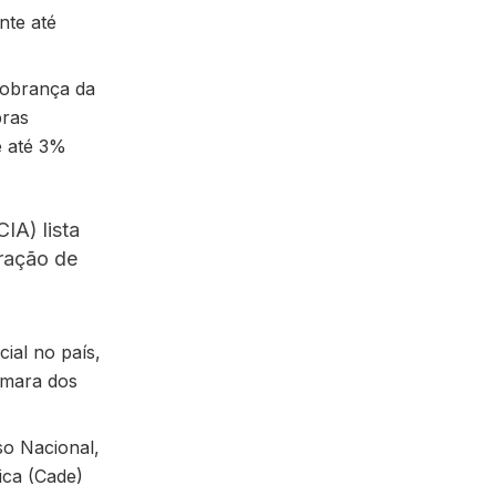
nte até
cobrança da
bras
e até 3%
IA) lista
ração de
cial no país,
âmara dos
so Nacional,
ica (Cade)