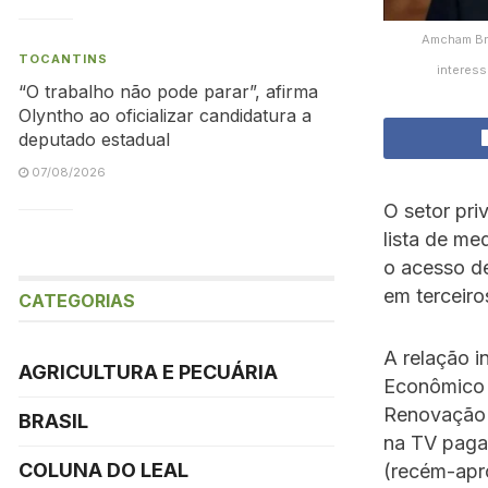
Amcham Bra
TOCANTINS
interess
“O trabalho não pode parar”, afirma
Olyntho ao oficializar candidatura a
deputado estadual
07/08/2026
O setor pr
lista de me
o acesso d
em terceir
CATEGORIAS
A relação i
AGRICULTURA E PECUÁRIA
Econômico 
Renovação 
BRASIL
na TV paga, 
COLUNA DO LEAL
(recém-apr