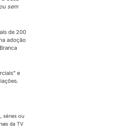
a ou sem
ais de 200
 na adoção
 Branca
ciais” e
iações.
, séries ou
nais da TV