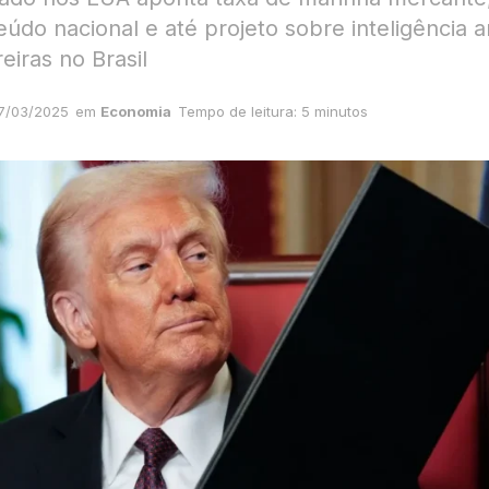
údo nacional e até projeto sobre inteligência art
eiras no Brasil
7/03/2025
em
Economia
Tempo de leitura: 5 minutos