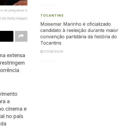
o de prejudicar o
TOCANTINS
 via Getty Images
Moisemar Marinho é oficializado
candidato à reeleição durante maior
convenção partidária da história do
Tocantins
07/08/2026
ma extensa
 restringem
orrência
lvimento
ra a
no cinema e
ial no país
 da