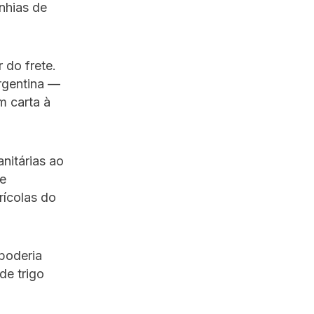
nhias de
 do frete.
Argentina —
m carta à
nitárias ao
de
rícolas do
 poderia
de trigo