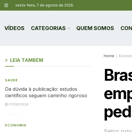
sexta-feira, 7 de agosto de 2026.
VÍDEOS
CATEGORIAS
QUEM SOMOS
CON
Home
Econom
LEIA TAMBÉM
Bras
SAÚDE
emp
Da dúvida à publicação: estudos
científicos seguem caminho rigoroso
ped
07/08/2026
ECONOMIA
Setor pri