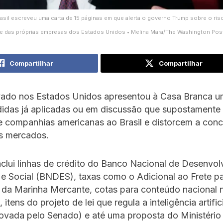
sil escreveu uma carta de 15 páginas em que alerta o governo Trump sobre o risc
e das próprias empresas dos Estados Unidos • Melina Mara/The Washington Post
Compartilhar
Compartilhar
ivado nos Estados Unidos apresentou à Casa Branca u
didas já aplicadas ou em discussão que supostamente
e companhias americanas ao Brasil e distorcem a conc
os mercados.
nclui linhas de crédito do Banco Nacional de Desenvo
e Social (BNDES), taxas como o Adicional ao Frete pa
da Marinha Mercante, cotas para conteúdo nacional 
itens do projeto de lei que regula a inteligência artific
ovada pelo Senado) e até uma proposta do Ministério