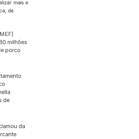
alizar mais e
ca, de
SMEF)
80 milhões
de porco
itamento
co
ella
s de
eclamou da
rcante