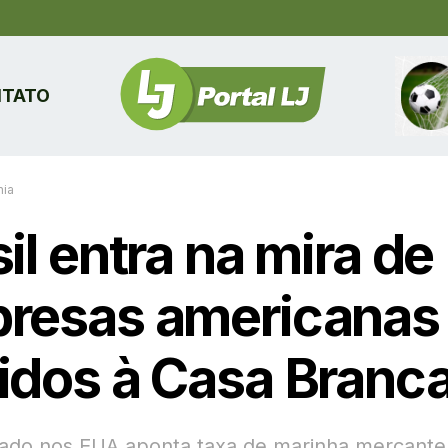
TATO
ia
il entra na mira de
resas americanas
idos à Casa Branc
vado nos EUA aponta taxa de marinha mercante