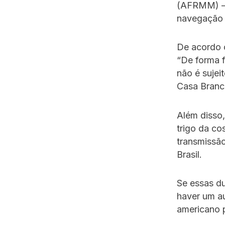
(AFRMM) — 
navegação q
De acordo 
“De forma f
não é sujei
Casa Branc
Além disso,
trigo da co
transmissão
Brasil.
Se essas du
haver um au
americano p