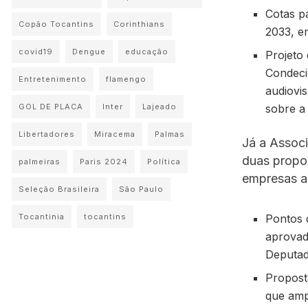
Cotas p
Copão Tocantins
Corinthians
2033, e
covid19
Dengue
educação
Projeto
Condeci
Entretenimento
flamengo
audiovis
GOL DE PLACA
Inter
Lajeado
sobre a
Libertadores
Miracema
Palmas
Já a Associ
duas propo
palmeiras
Paris 2024
Política
empresas am
Seleção Brasileira
São Paulo
Pontos d
Tocantinia
tocantins
aprovad
Deputad
Propost
que amp