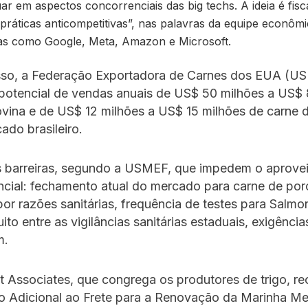
ar em aspectos concorrenciais das big techs. A ideia é fisc
práticas anticompetitivas”, nas palavras da equipe econômi
s como Google, Meta, Amazon e Microsoft.
sso, a Federação Exportadora de Carnes dos EUA (U
potencial de vendas anuais de US$ 50 milhões a US$ 
vina e de US$ 12 milhões a US$ 15 milhões de carne 
ado brasileiro.
s barreiras, segundo a USMEF, que impedem o aprove
ncial: fechamento atual do mercado para carne de por
or razões sanitárias, frequência de testes para Salmon
ito entre as vigilâncias sanitárias estaduais, exigência
m.
 Associates, que congrega os produtores de trigo, r
o Adicional ao Frete para a Renovação da Marinha Me