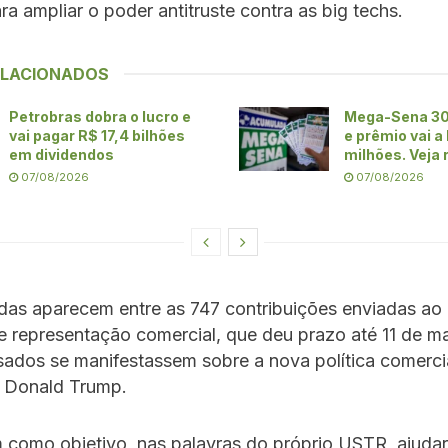
a ampliar o poder antitruste contra as big techs.
ELACIONADOS
Petrobras dobra o lucro e
Mega-Sena 30
vai pagar R$ 17,4 bilhões
e prêmio vai a
em dividendos
milhões. Veja 
07/08/2026
07/08/2026
das aparecem entre as 747 contribuições enviadas ao
de representação comercial, que deu prazo até 11 de m
sados se manifestassem sobre a nova política comerci
 Donald Trump.
m como objetivo, nas palavras do próprio USTR, ajuda