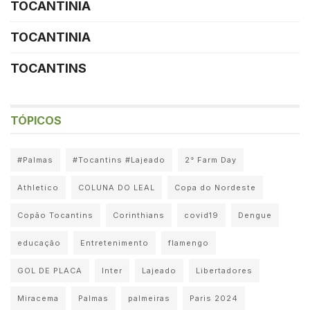
TOCANTINIA
TOCANTINIA
TOCANTINS
TÓPICOS
#Palmas
#Tocantins #Lajeado
2° Farm Day
Athletico
COLUNA DO LEAL
Copa do Nordeste
Copão Tocantins
Corinthians
covid19
Dengue
educação
Entretenimento
flamengo
GOL DE PLACA
Inter
Lajeado
Libertadores
Miracema
Palmas
palmeiras
Paris 2024