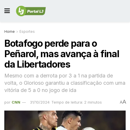
Home
Esportes
Botafogo perde para o
Peñarol, mas avança à final
da Libertadores
Mesmo com a derrota por 3 a 1 na partida de
volta, o Glorioso garantiu a classificação com uma
vitória de 5 a 0 no jogo de ida
A
por
CNN
31/10/2024
Tempo de leitura: 2 minutos
A