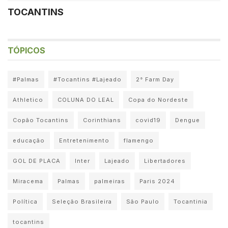
TOCANTINS
TÓPICOS
#Palmas
#Tocantins #Lajeado
2° Farm Day
Athletico
COLUNA DO LEAL
Copa do Nordeste
Copão Tocantins
Corinthians
covid19
Dengue
educação
Entretenimento
flamengo
GOL DE PLACA
Inter
Lajeado
Libertadores
Miracema
Palmas
palmeiras
Paris 2024
Política
Seleção Brasileira
São Paulo
Tocantinia
tocantins