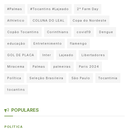
#Palmas
#Tocantins #Lajeado
2° Farm Day
Athletico
COLUNA DO LEAL
Copa do Nordeste
Copão Tocantins
Corinthians
covid19
Dengue
educação
Entretenimento
flamengo
GOL DE PLACA
Inter
Lajeado
Libertadores
Miracema
Palmas
palmeiras
Paris 2024
Política
Seleção Brasileira
São Paulo
Tocantinia
tocantins
POPULARES
POLÍTICA