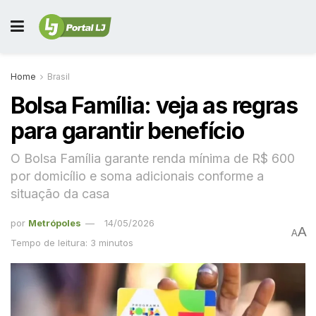
Home
Brasil
Bolsa Família: veja as regras
para garantir benefício
O Bolsa Família garante renda mínima de R$ 600
por domicílio e soma adicionais conforme a
situação da casa
por
Metrópoles
14/05/2026
A
A
Tempo de leitura: 3 minutos