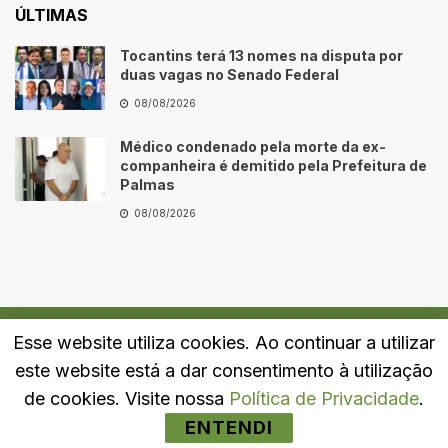
ÚLTIMAS
Tocantins terá 13 nomes na disputa por
duas vagas no Senado Federal
08/08/2026
Médico condenado pela morte da ex-
companheira é demitido pela Prefeitura de
Palmas
08/08/2026
Esse website utiliza cookies. Ao continuar a utilizar
Quem Somos
Fale Conosco
Política de Privacidade
este website está a dar consentimento à utilização
© 2024
Portal LJ
- Todos os direitos reservados.
de cookies. Visite nossa
Política de Privacidade
.
ENTENDI