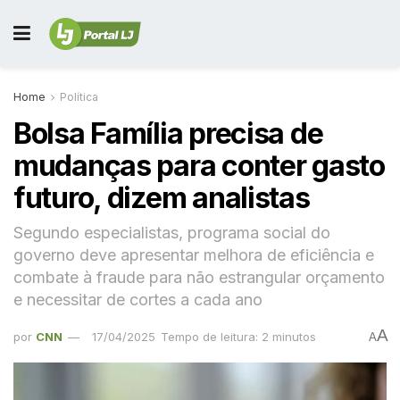
Home
Política
Bolsa Família precisa de
mudanças para conter gasto
futuro, dizem analistas
Segundo especialistas, programa social do
governo deve apresentar melhora de eficiência e
combate à fraude para não estrangular orçamento
e necessitar de cortes a cada ano
A
por
CNN
17/04/2025
Tempo de leitura: 2 minutos
A