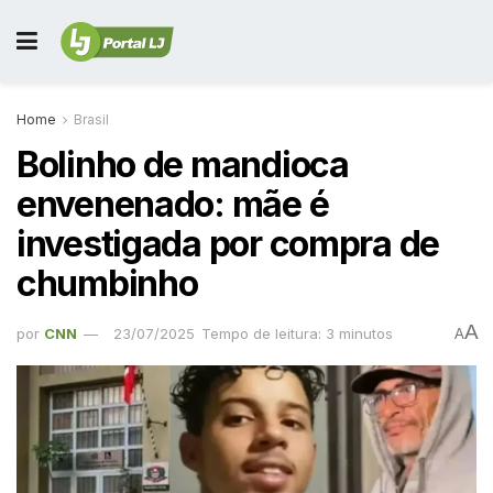
Home
Brasil
Bolinho de mandioca
envenenado: mãe é
investigada por compra de
chumbinho
A
por
CNN
23/07/2025
Tempo de leitura: 3 minutos
A