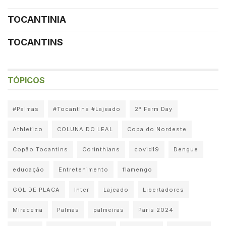
TOCANTINIA
TOCANTINS
TÓPICOS
#Palmas
#Tocantins #Lajeado
2° Farm Day
Athletico
COLUNA DO LEAL
Copa do Nordeste
Copão Tocantins
Corinthians
covid19
Dengue
educação
Entretenimento
flamengo
GOL DE PLACA
Inter
Lajeado
Libertadores
Miracema
Palmas
palmeiras
Paris 2024