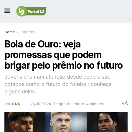
Home
Esportes
Bola de Ouro: veja
promessas que podem
brigar pelo prêmio no futuro
Jovens chamam atenção desde cedo e são
cotados como o futuro do futebol; conheça
alguns deles
A
por
CNN
26/10/2024
Tempo de leitura: 4 minutos
A