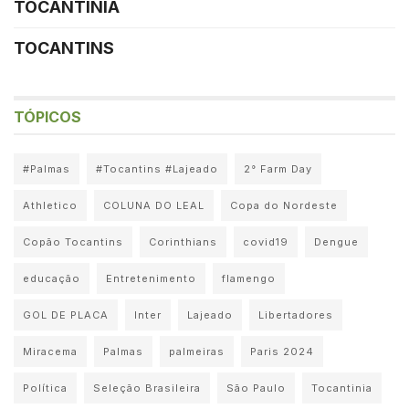
TOCANTINIA
TOCANTINS
TÓPICOS
#Palmas
#Tocantins #Lajeado
2° Farm Day
Athletico
COLUNA DO LEAL
Copa do Nordeste
Copão Tocantins
Corinthians
covid19
Dengue
educação
Entretenimento
flamengo
GOL DE PLACA
Inter
Lajeado
Libertadores
Miracema
Palmas
palmeiras
Paris 2024
Política
Seleção Brasileira
São Paulo
Tocantinia