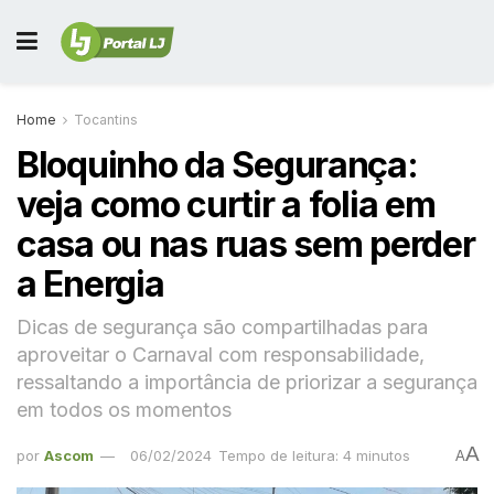
Home
Tocantins
Bloquinho da Segurança:
veja como curtir a folia em
casa ou nas ruas sem perder
a Energia
Dicas de segurança são compartilhadas para
aproveitar o Carnaval com responsabilidade,
ressaltando a importância de priorizar a segurança
em todos os momentos
A
por
Ascom
06/02/2024
Tempo de leitura: 4 minutos
A