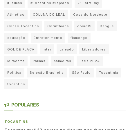
#Palmas
#Tocantins #Lajeado
2° Farm Day
Athletico
COLUNA DO LEAL
Copa do Nordeste
Copão Tocantins
Corinthians
covid19
Dengue
educação
Entretenimento
flamengo
GOL DE PLACA
Inter
Lajeado
Libertadores
Miracema
Palmas
palmeiras
Paris 2024
Política
Seleção Brasileira
São Paulo
Tocantinia
tocantins
POPULARES
TOCANTINS