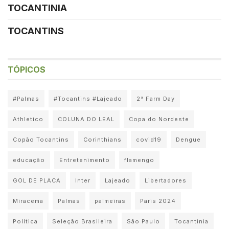
TOCANTINIA
TOCANTINS
TÓPICOS
#Palmas
#Tocantins #Lajeado
2° Farm Day
Athletico
COLUNA DO LEAL
Copa do Nordeste
Copão Tocantins
Corinthians
covid19
Dengue
educação
Entretenimento
flamengo
GOL DE PLACA
Inter
Lajeado
Libertadores
Miracema
Palmas
palmeiras
Paris 2024
Política
Seleção Brasileira
São Paulo
Tocantinia