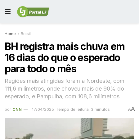
Home
Brasil
BH registra mais chuva em
16 dias do que o esperado
para todo o mês
Regiões mais atingidas foram a Nordeste, com
111,6 milímetros, onde choveu mais de 90% do
esperado, e Pampulha, com 108,6 milímetros
A
por
CNN
17/04/2025
Tempo de leitura: 3 minutos
A