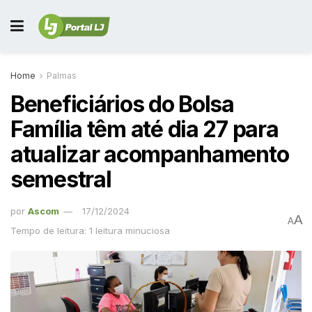
Home
Palmas
Beneficiários do Bolsa
Família têm até dia 27 para
atualizar acompanhamento
semestral
por
Ascom
17/12/2024
A
A
Tempo de leitura: 1 leitura minuciosa