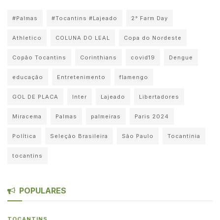
#Palmas
#Tocantins #Lajeado
2° Farm Day
Athletico
COLUNA DO LEAL
Copa do Nordeste
Copão Tocantins
Corinthians
covid19
Dengue
educação
Entretenimento
flamengo
GOL DE PLACA
Inter
Lajeado
Libertadores
Miracema
Palmas
palmeiras
Paris 2024
Política
Seleção Brasileira
São Paulo
Tocantinia
tocantins
POPULARES
TOCANTINS