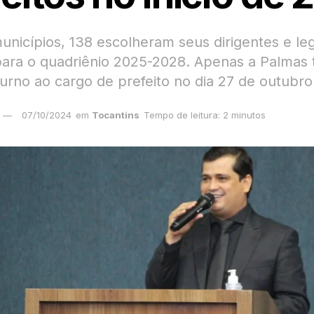
unicípios, 138 escolheram seus dirigentes e leg
para o quadriênio 2025-2028. Apenas a Palmas 
urno ao cargo de prefeito no dia 27 de outubro
07/10/2024
em
Tocantins
Tempo de leitura: 2 minutos