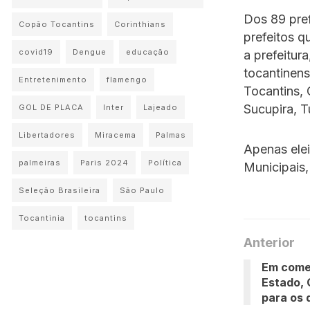
Dos 89 pref
Copão Tocantins
Corinthians
prefeitos q
covid19
Dengue
educação
a prefeitur
tocantinens
Entretenimento
flamengo
Tocantins, 
Sucupira, T
GOL DE PLACA
Inter
Lajeado
Libertadores
Miracema
Palmas
Apenas elei
palmeiras
Paris 2024
Política
Municipais,
Seleção Brasileira
São Paulo
Tocantinia
tocantins
Anterior
Em come
Estado,
para os d