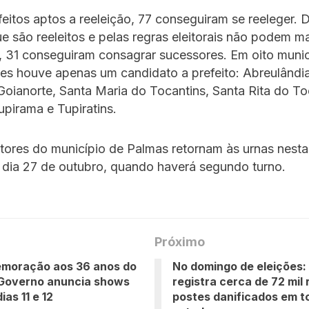
eitos aptos a reeleição, 77 conseguiram se reeleger. 
ue são reeleitos e pelas regras eleitorais não podem ma
a, 31 conseguiram consagrar sucessores. Em oito munic
es houve apenas um candidato a prefeito: Abreulândia
Goianorte, Santa Maria do Tocantins, Santa Rita do To
upirama e Tupiratins.
tores do município de Palmas retornam às urnas nesta
 dia 27 de outubro, quando haverá segundo turno.
Próximo
moração aos 36 anos do
No domingo de eleições:
 Governo anuncia shows
registra cerca de 72 mil 
ias 11 e 12
postes danificados em t