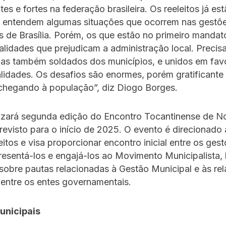
es e fortes na federação brasileira. Os reeleitos já es
e entendem algumas situações que ocorrem nas gestõe
s de Brasília. Porém, os que estão no primeiro manda
alidades que prejudicam a administração local. Precis
mas também soldados dos municípios, e unidos em fav
lidades. Os desafios são enormes, porém gratificante 
 chegando à população”, diz Diogo Borges.
izará segunda edição do Encontro Tocantinense de N
revisto para o início de 2025. O evento é direcionado
eitos e visa proporcionar encontro inicial entre os gest
presentá-los e engajá-los ao Movimento Municipalista
 sobre pautas relacionadas à Gestão Municipal e às re
 entre os entes governamentais.
unicipais