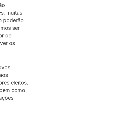
tão
s, muitas
to poderão
amos ser
or de
ver os
ovos
 aos
ores eleitos,
, bem como
lações