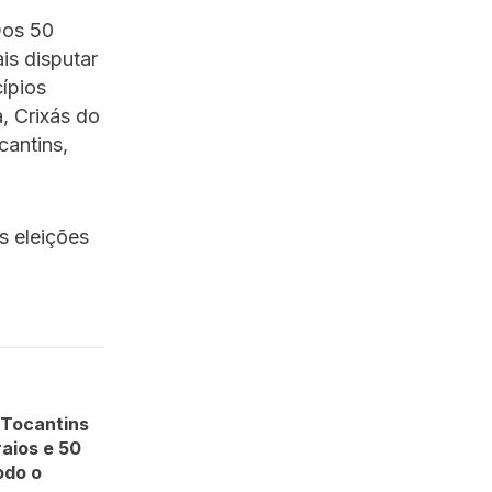
Dos 50
is disputar
ípios
, Crixás do
cantins,
s eleições
 Tocantins
raios e 50
odo o