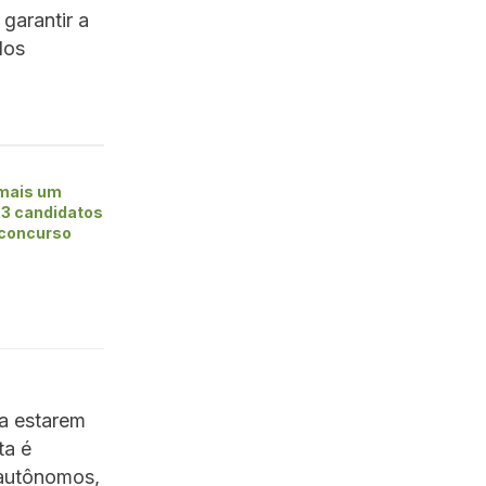
garantir a
dos
 mais um
23 candidatos
 concurso
 a estarem
ta é
 autônomos,