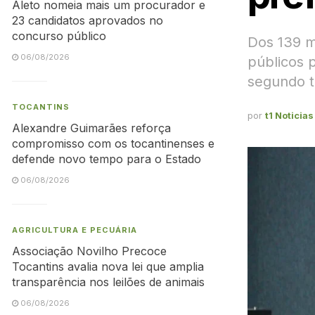
Aleto nomeia mais um procurador e
23 candidatos aprovados no
concurso público
Dos 139 m
06/08/2026
públicos 
segundo t
TOCANTINS
por
t1 Noticias
Alexandre Guimarães reforça
compromisso com os tocantinenses e
defende novo tempo para o Estado
06/08/2026
AGRICULTURA E PECUÁRIA
Associação Novilho Precoce
Tocantins avalia nova lei que amplia
transparência nos leilões de animais
06/08/2026