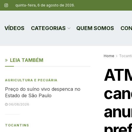
quinta-feira, 6 de agosto de 2026.
VÍDEOS
CATEGORIAS
QUEM SOMOS
CON
Home
Tocant
LEIA TAMBÉM
ATM
AGRICULTURA E PECUÁRIA
can
Preço do suíno vivo despenca no
Estado de São Paulo
anu
06/08/2026
pref
TOCANTINS