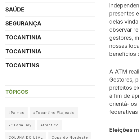
independent
SAÚDE
presentes 
delas vinda
SEGURANÇA
observar re
TOCANTINIA
gestores, 
nossas loca
TOCANTINIA
benefícios
TOCANTINS
A ATM real
Gestores, p
prefeitos el
TÓPICOS
a fim de a
orientá-los
federativas
#Palmas
#Tocantins #Lajeado
2° Farm Day
Athletico
Eleições m
COLUNA DO LEAL
Copa do Nordeste