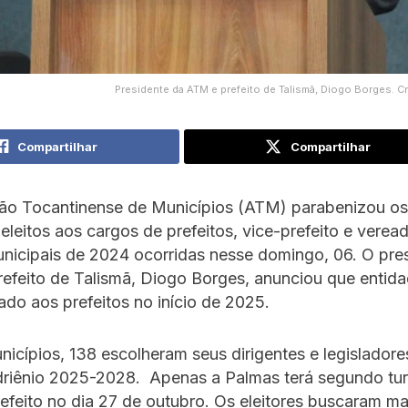
Presidente da ATM e prefeito de Talismã, Diogo Borges. Cr
Compartilhar
Compartilhar
ão Tocantinense de Municípios (ATM) parabenizou os
eleitos aos cargos de prefeitos, vice-prefeito e verea
nicipais de 2024 ocorridas nesse domingo, 06. O pre
refeito de Talismã, Diogo Borges, anunciou que entid
ado aos prefeitos no início de 2025.
icípios, 138 escolheram seus dirigentes e legisladore
driênio 2025-2028. Apenas a Palmas terá segundo tu
efeito no dia 27 de outubro. Os eleitores buscaram ma