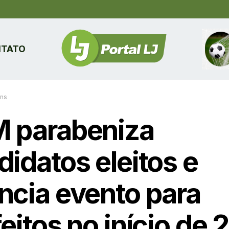
TATO
ins
 parabeniza
didatos eleitos e
ncia evento para
eitos no início de