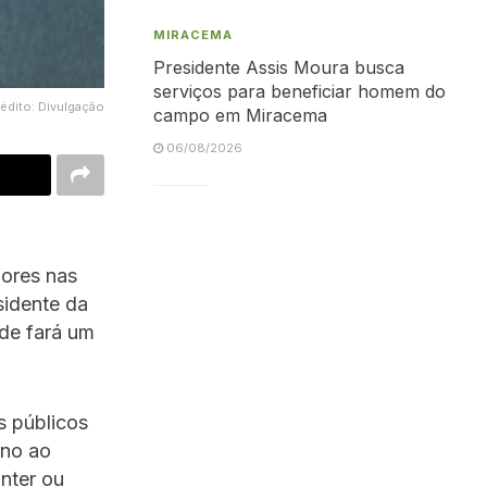
MIRACEMA
Presidente Assis Moura busca
serviços para beneficiar homem do
édito: Divulgação
campo em Miracema
06/08/2026
dores nas
sidente da
ade fará um
s públicos
rno ao
nter ou