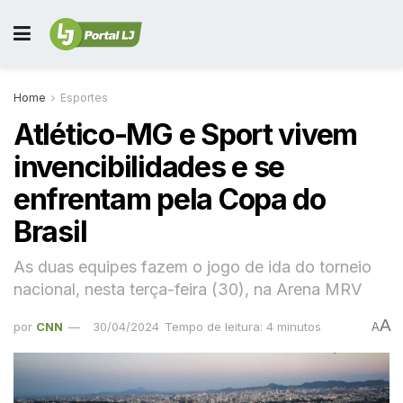
Home
Esportes
Atlético-MG e Sport vivem
invencibilidades e se
enfrentam pela Copa do
Brasil
As duas equipes fazem o jogo de ida do torneio
nacional, nesta terça-feira (30), na Arena MRV
A
por
CNN
30/04/2024
Tempo de leitura: 4 minutos
A