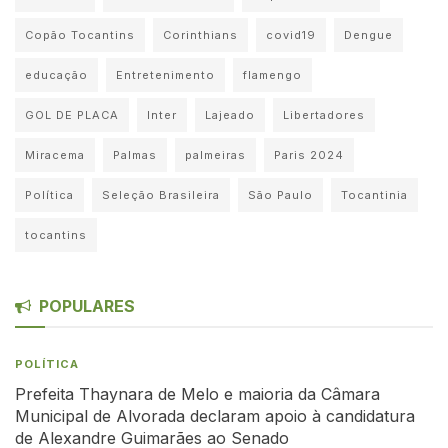
Copão Tocantins
Corinthians
covid19
Dengue
educação
Entretenimento
flamengo
GOL DE PLACA
Inter
Lajeado
Libertadores
Miracema
Palmas
palmeiras
Paris 2024
Política
Seleção Brasileira
São Paulo
Tocantinia
tocantins
POPULARES
POLÍTICA
Prefeita Thaynara de Melo e maioria da Câmara
Municipal de Alvorada declaram apoio à candidatura
de Alexandre Guimarães ao Senado