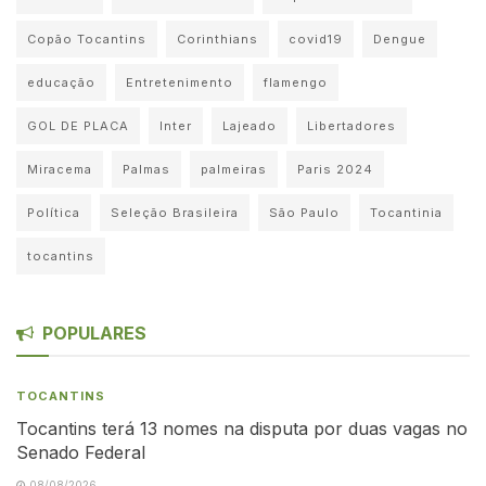
Copão Tocantins
Corinthians
covid19
Dengue
educação
Entretenimento
flamengo
GOL DE PLACA
Inter
Lajeado
Libertadores
Miracema
Palmas
palmeiras
Paris 2024
Política
Seleção Brasileira
São Paulo
Tocantinia
tocantins
POPULARES
TOCANTINS
Tocantins terá 13 nomes na disputa por duas vagas no
Senado Federal
08/08/2026