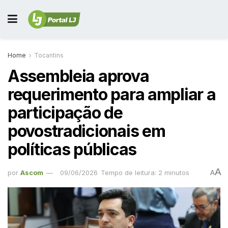
Home
Tocantins
Assembleia aprova
requerimento para ampliar a
participação de
povostradicionais em
políticas públicas
A
por
Ascom
09/06/2026
Tempo de leitura: 2 minutos
A