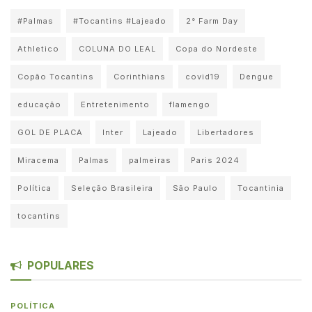
#Palmas
#Tocantins #Lajeado
2° Farm Day
Athletico
COLUNA DO LEAL
Copa do Nordeste
Copão Tocantins
Corinthians
covid19
Dengue
educação
Entretenimento
flamengo
GOL DE PLACA
Inter
Lajeado
Libertadores
Miracema
Palmas
palmeiras
Paris 2024
Política
Seleção Brasileira
São Paulo
Tocantinia
tocantins
POPULARES
POLÍTICA