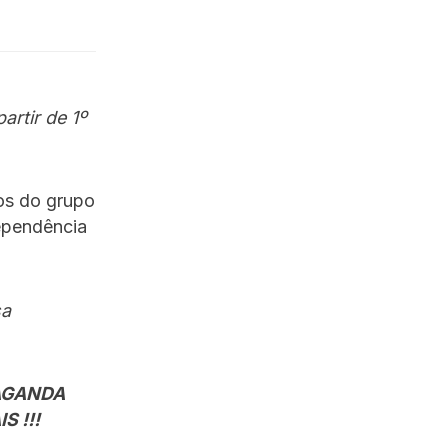
artir de 1º
sos do grupo
ependência
sa
AGANDA
 !!!