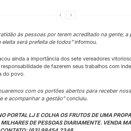
atidão às pessoas por terem acreditado na gente; a p
a eleita será prefeita de todos”
informou.
acou ainda a importância dos sete vereadores vitorio
a responsabilidade de fazerem seus trabalhos com ind
a do povo.
nuaremos com os portões abertos para receber nos
e e acompanhar a gestão”
concluiu.
NO PORTAL LJ E COLHA OS FRUTOS DE UMA PROP
 MILHARES DE PESSOAS DIARIAMENTE. VENDA MAIS
CONTATO: (63) 98454.2348