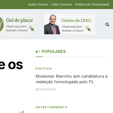
Quem Somos
Fale Conosco
Política de Privacidade
POPULARES
e os
POLÍTICA
Moisemar Marinho tem candidatura à
reeleição homologada pelo PL
05/08/2026
ENTRETENIMENTO
A
A