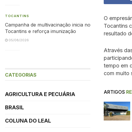
TOCANTINS
O empresári
Campanha de multivacinação inicia no
Tocantins c
Tocantins e reforça imunização
resultado d
05/08/2026
Através das
participand
tempo em qu
com muito 
CATEGORIAS
ARTIGOS
R
AGRICULTURA E PECUÁRIA
BRASIL
COLUNA DO LEAL