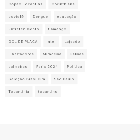
Copão Tocantins
Corinthians
covid19
Dengue
educação
Entretenimento
flamengo
GOL DE PLACA
Inter
Lajeado
Libertadores
Miracema
Palmas
palmeiras
Paris 2024
Política
Seleção Brasileira
São Paulo
Tocantinia
tocantins