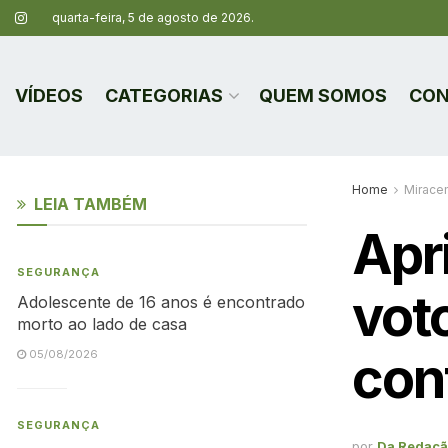
quarta-feira, 5 de agosto de 2026.
VÍDEOS
CATEGORIAS
QUEM SOMOS
CON
Home
Mirace
LEIA TAMBÉM
Apr
SEGURANÇA
voto
Adolescente de 16 anos é encontrado
morto ao lado de casa
con
05/08/2026
SEGURANÇA
por
Da Redaç