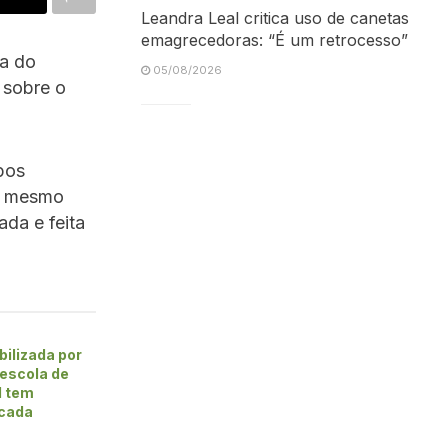
Leandra Leal critica uso de canetas
emagrecedoras: “É um retrocesso”
ma do
05/08/2026
 sobre o
pos
ao mesmo
da e feita
bilizada por
 escola de
l tem
icada