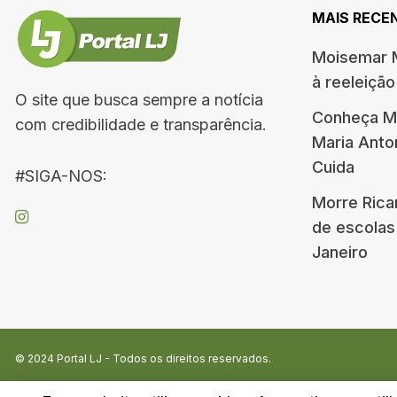
MAIS RECE
Moisemar M
à reeleiçã
O site que busca sempre a notícia
Conheça Me
com credibilidade e transparência.
Maria Ant
Cuida
#SIGA-NOS:
Morre Rica
de escolas
Janeiro
© 2024
Portal LJ
- Todos os direitos reservados.