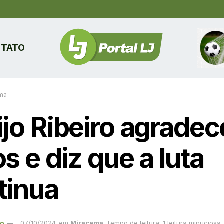
TATO
ma
ijo Ribeiro agradec
s e diz que a luta
tinua
ão
07/10/2024
em
Miracema
Tempo de leitura: 1 leitura minuciosa