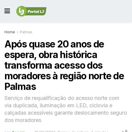
Home
Palmas
Após quase 20 anos de
espera, obra histórica
transforma acesso dos
moradores à região norte de
Palmas
Serviço de requalificação do acesso norte com
via duplicada, iluminação em LED, ciclovia e
calçadas acessíveis garante deslocamento seguro
dos moradores
A