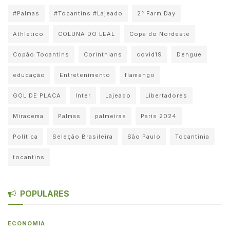
#Palmas
#Tocantins #Lajeado
2° Farm Day
Athletico
COLUNA DO LEAL
Copa do Nordeste
Copão Tocantins
Corinthians
covid19
Dengue
educação
Entretenimento
flamengo
GOL DE PLACA
Inter
Lajeado
Libertadores
Miracema
Palmas
palmeiras
Paris 2024
Política
Seleção Brasileira
São Paulo
Tocantinia
tocantins
POPULARES
ECONOMIA