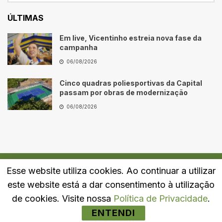
ÚLTIMAS
Em live, Vicentinho estreia nova fase da
campanha
06/08/2026
Cinco quadras poliesportivas da Capital
passam por obras de modernização
06/08/2026
Esse website utiliza cookies. Ao continuar a utilizar
Quem Somos
Fale Conosco
Política de Privacidade
este website está a dar consentimento à utilização
© 2024
Portal LJ
- Todos os direitos reservados.
de cookies. Visite nossa
Política de Privacidade
.
ENTENDI