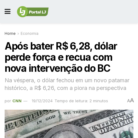
Home
Economia
Após bater R$ 6,28, dólar
perde força e recua com
nova intervenção do BC
Na véspera, o dólar fechou em um novo patamar
histórico, a R$ 6,26, com a piora na perspectiva
A
por
CNN
19/12/2024
Tempo de leitura: 2 minutos
A