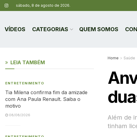
sábado, 8 de agosto de 2026.
VÍDEOS
CATEGORIAS
QUEM SOMOS
CON
Home
Saúde
LEIA TAMBÉM
Anv
ENTRETENIMENTO
dua
Tia Milena confirma fim da amizade
com Ana Paula Renault. Saiba o
motivo
08/08/2026
Além de i
tinham li
ENTRETENIMENTO