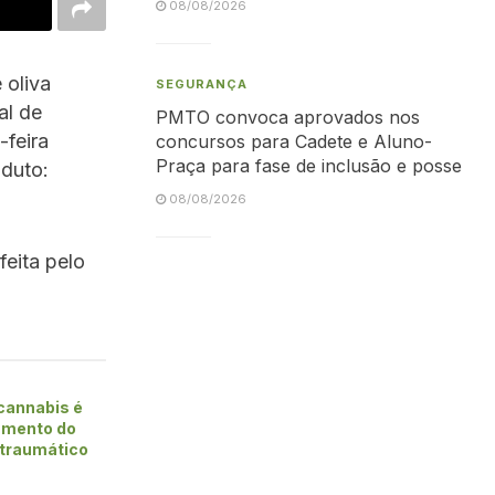
08/08/2026
 oliva
SEGURANÇA
al de
PMTO convoca aprovados nos
-feira
concursos para Cadete e Aluno-
Praça para fase de inclusão e posse
oduto:
08/08/2026
feita pelo
cannabis é
tamento do
-traumático