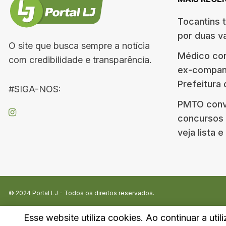
Tocantins 
por duas v
O site que busca sempre a notícia
Médico co
com credibilidade e transparência.
ex-companh
Prefeitura
#SIGA-NOS:
PMTO conv
concursos d
veja lista 
© 2024
Portal LJ
- Todos os direitos reservados.
Esse website utiliza cookies. Ao continuar a util