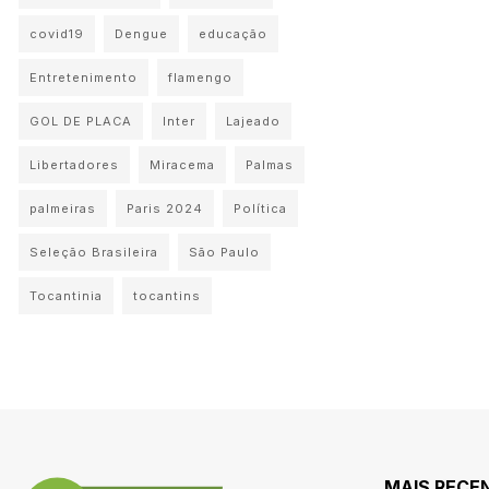
covid19
Dengue
educação
Entretenimento
flamengo
GOL DE PLACA
Inter
Lajeado
Libertadores
Miracema
Palmas
palmeiras
Paris 2024
Política
Seleção Brasileira
São Paulo
Tocantinia
tocantins
MAIS RECE