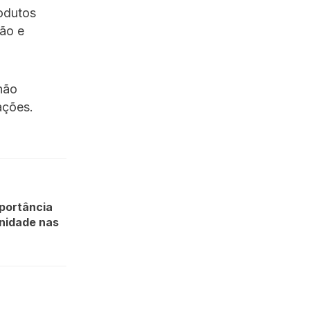
rodutos
ão e
não
ações.
mportância
nidade nas