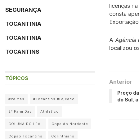
licenças na
SEGURANÇA
consta ape
Exportação
TOCANTINIA
TOCANTINIA
A
Agência B
localizou o
TOCANTINS
TÓPICOS
Anterior
Preço da
do Sul, 
#Palmas
#Tocantins #Lajeado
2° Farm Day
Athletico
COLUNA DO LEAL
Copa do Nordeste
Copão Tocantins
Corinthians