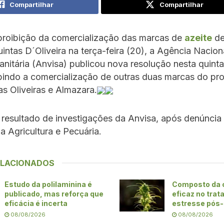
Compartilhar
Compartilhar
proibição da comercialização das marcas de
azeite
de
intas D´Oliveira na terça-feira (20), a Agência Nacion
Sanitária (Anvisa) publicou nova resolução nesta quinta
bindo a comercialização de outras duas marcas do pr
s Oliveiras e Almazara.
resultado de investigações da Anvisa, após denúncia 
da Agricultura e Pecuária.
ELACIONADOS
Estudo da polilaminina é
Composto da 
publicado, mas reforça que
eficaz no tra
eficácia é incerta
estresse pós
08/08/2026
08/08/2026