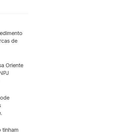
pedimento
rcas de
a Oriente
CNPJ
.
pode
s
.
o tinham