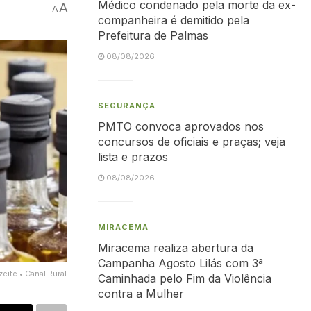
Médico condenado pela morte da ex-
A
A
companheira é demitido pela
Prefeitura de Palmas
08/08/2026
SEGURANÇA
PMTO convoca aprovados nos
concursos de oficiais e praças; veja
lista e prazos
08/08/2026
MIRACEMA
Miracema realiza abertura da
Campanha Agosto Lilás com 3ª
zeite • Canal Rural
Caminhada pelo Fim da Violência
contra a Mulher