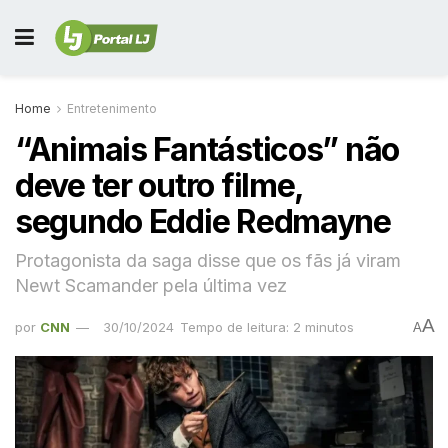
Home
Entretenimento
“Animais Fantásticos” não
deve ter outro filme,
segundo Eddie Redmayne
Protagonista da saga disse que os fãs já viram
Newt Scamander pela última vez
A
por
CNN
30/10/2024
Tempo de leitura: 2 minutos
A