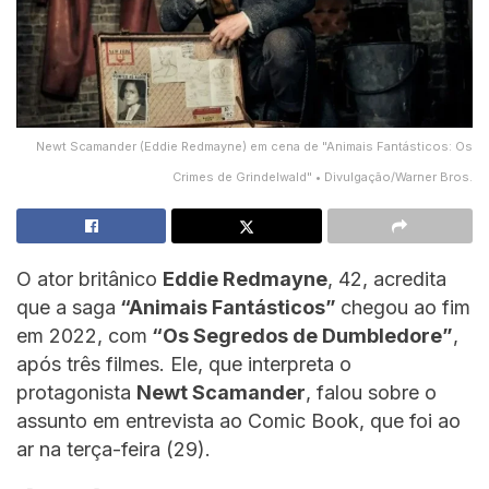
Newt Scamander (Eddie Redmayne) em cena de "Animais Fantásticos: Os
Crimes de Grindelwald" • Divulgação/Warner Bros.
O ator britânico
Eddie Redmayne
, 42, acredita
que a saga
“Animais Fantásticos”
chegou ao fim
em 2022, com
“Os Segredos de Dumbledore”
,
após três filmes. Ele, que interpreta o
protagonista
Newt Scamander
, falou sobre o
assunto em entrevista ao Comic Book, que foi ao
ar na terça-feira (29).