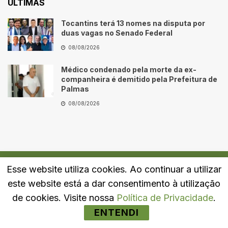
ÚLTIMAS
Tocantins terá 13 nomes na disputa por
duas vagas no Senado Federal
08/08/2026
Médico condenado pela morte da ex-
companheira é demitido pela Prefeitura de
Palmas
08/08/2026
Esse website utiliza cookies. Ao continuar a utilizar
Quem Somos
Fale Conosco
Política de Privacidade
este website está a dar consentimento à utilização
© 2024
Portal LJ
- Todos os direitos reservados.
de cookies. Visite nossa
Política de Privacidade
.
ENTENDI