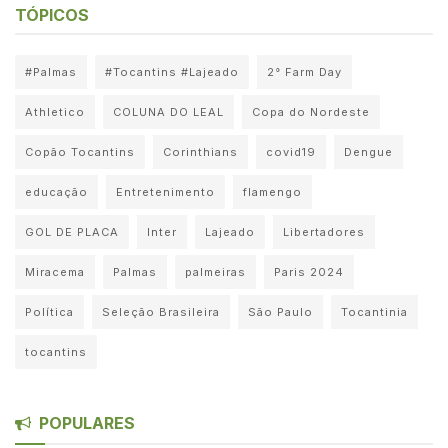
TÓPICOS
#Palmas
#Tocantins #Lajeado
2° Farm Day
Athletico
COLUNA DO LEAL
Copa do Nordeste
Copão Tocantins
Corinthians
covid19
Dengue
educação
Entretenimento
flamengo
GOL DE PLACA
Inter
Lajeado
Libertadores
Miracema
Palmas
palmeiras
Paris 2024
Política
Seleção Brasileira
São Paulo
Tocantinia
tocantins
POPULARES