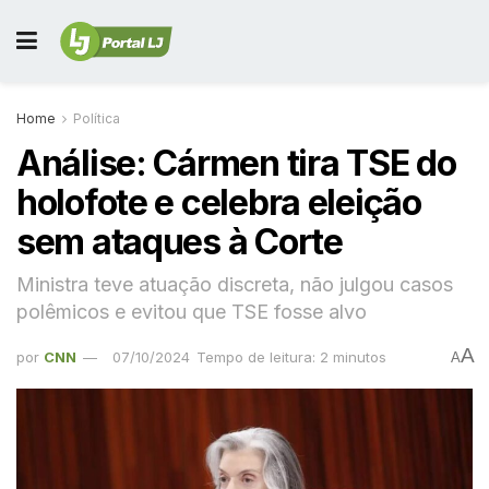
Home
Política
Análise: Cármen tira TSE do
holofote e celebra eleição
sem ataques à Corte
Ministra teve atuação discreta, não julgou casos
polêmicos e evitou que TSE fosse alvo
A
por
CNN
07/10/2024
Tempo de leitura: 2 minutos
A