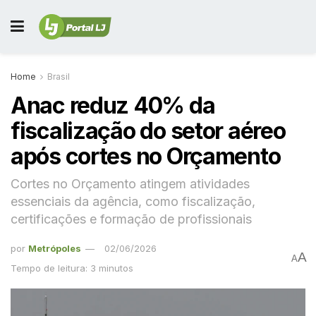
Home
Brasil
Anac reduz 40% da
fiscalização do setor aéreo
após cortes no Orçamento
Cortes no Orçamento atingem atividades
essenciais da agência, como fiscalização,
certificações e formação de profissionais
por
Metrópoles
02/06/2026
A
A
Tempo de leitura: 3 minutos