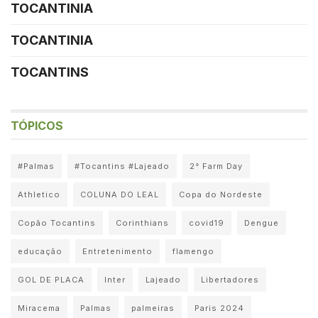
TOCANTINIA
TOCANTINIA
TOCANTINS
TÓPICOS
#Palmas
#Tocantins #Lajeado
2° Farm Day
Athletico
COLUNA DO LEAL
Copa do Nordeste
Copão Tocantins
Corinthians
covid19
Dengue
educação
Entretenimento
flamengo
GOL DE PLACA
Inter
Lajeado
Libertadores
Miracema
Palmas
palmeiras
Paris 2024