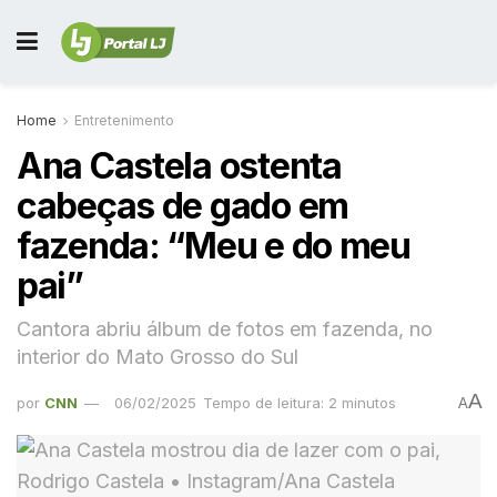
Home
Entretenimento
Ana Castela ostenta
cabeças de gado em
fazenda: “Meu e do meu
pai”
Cantora abriu álbum de fotos em fazenda, no
interior do Mato Grosso do Sul
A
por
CNN
06/02/2025
Tempo de leitura: 2 minutos
A