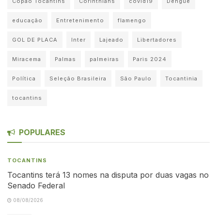
Copão Tocantins
Corinthians
covid19
Dengue
educação
Entretenimento
flamengo
GOL DE PLACA
Inter
Lajeado
Libertadores
Miracema
Palmas
palmeiras
Paris 2024
Política
Seleção Brasileira
São Paulo
Tocantinia
tocantins
POPULARES
TOCANTINS
Tocantins terá 13 nomes na disputa por duas vagas no
Senado Federal
08/08/2026