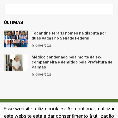
ÚLTIMAS
Tocantins terá 13 nomes na disputa por
duas vagas no Senado Federal
08/08/2026
Médico condenado pela morte da ex-
companheira é demitido pela Prefeitura de
Palmas
08/08/2026
Esse website utiliza cookies. Ao continuar a utilizar
Quem Somos
Fale Conosco
Política de Privacidade
este website está a dar consentimento à utilização