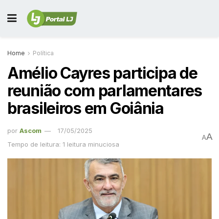
Home
Política
Amélio Cayres participa de
reunião com parlamentares
brasileiros em Goiânia
por
Ascom
17/05/2025
A
A
Tempo de leitura: 1 leitura minuciosa