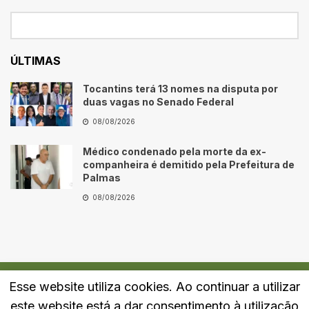
ÚLTIMAS
Tocantins terá 13 nomes na disputa por
duas vagas no Senado Federal
08/08/2026
Médico condenado pela morte da ex-
companheira é demitido pela Prefeitura de
Palmas
08/08/2026
Esse website utiliza cookies. Ao continuar a utilizar
Quem Somos
Fale Conosco
Política de Privacidade
este website está a dar consentimento à utilização