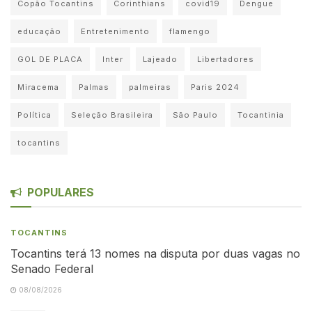
Copão Tocantins
Corinthians
covid19
Dengue
educação
Entretenimento
flamengo
GOL DE PLACA
Inter
Lajeado
Libertadores
Miracema
Palmas
palmeiras
Paris 2024
Política
Seleção Brasileira
São Paulo
Tocantinia
tocantins
POPULARES
TOCANTINS
Tocantins terá 13 nomes na disputa por duas vagas no
Senado Federal
08/08/2026