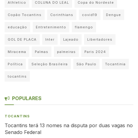
Athletico
COLUNA DO LEAL
Copa do Nordeste
Copão Tocantins
Corinthians
covid19
Dengue
educação
Entretenimento
flamengo
GOL DE PLACA
Inter
Lajeado
Libertadores
Miracema
Palmas
palmeiras
Paris 2024
Política
Seleção Brasileira
São Paulo
Tocantinia
tocantins
POPULARES
TOCANTINS
Tocantins terá 13 nomes na disputa por duas vagas no
Senado Federal