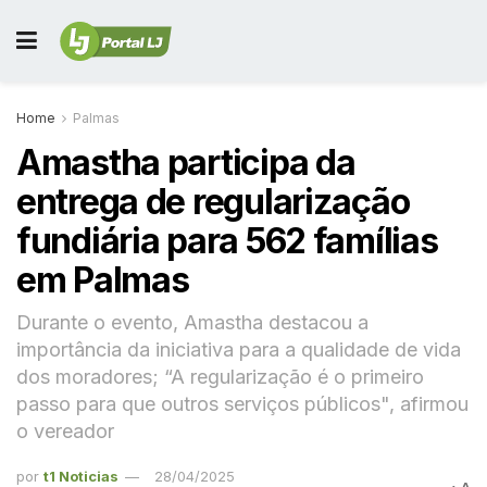
Home
Palmas
Amastha participa da
entrega de regularização
fundiária para 562 famílias
em Palmas
Durante o evento, Amastha destacou a
importância da iniciativa para a qualidade de vida
dos moradores; “A regularização é o primeiro
passo para que outros serviços públicos", afirmou
o vereador
por
t1 Noticias
28/04/2025