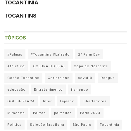
TOCANTINIA
TOCANTINS
TÓPICOS
#Palmas
#Tocantins #Lajeado
2° Farm Day
Athletico
COLUNA DO LEAL
Copa do Nordeste
Copão Tocantins
Corinthians
covid19
Dengue
educação
Entretenimento
flamengo
GOL DE PLACA
Inter
Lajeado
Libertadores
Miracema
Palmas
palmeiras
Paris 2024
Política
Seleção Brasileira
São Paulo
Tocantinia