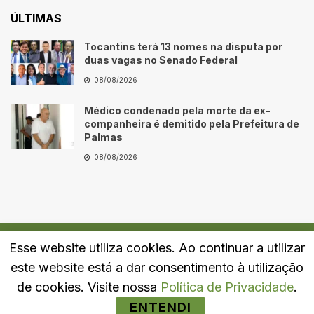
ÚLTIMAS
Tocantins terá 13 nomes na disputa por
duas vagas no Senado Federal
08/08/2026
Médico condenado pela morte da ex-
companheira é demitido pela Prefeitura de
Palmas
08/08/2026
Esse website utiliza cookies. Ao continuar a utilizar
Quem Somos
Fale Conosco
Política de Privacidade
este website está a dar consentimento à utilização
© 2024
Portal LJ
- Todos os direitos reservados.
de cookies. Visite nossa
Política de Privacidade
.
ENTENDI