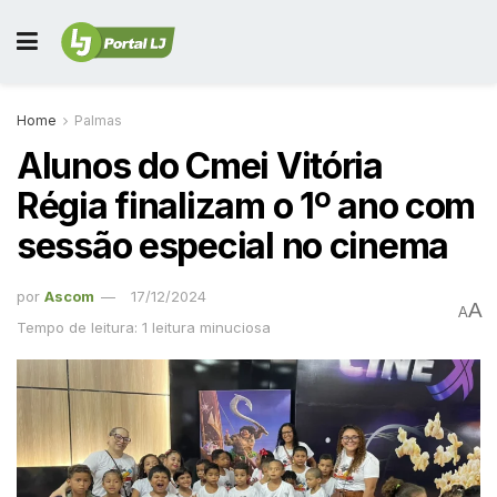
Home
Palmas
Alunos do Cmei Vitória
Régia finalizam o 1º ano com
sessão especial no cinema
por
Ascom
17/12/2024
A
A
Tempo de leitura: 1 leitura minuciosa