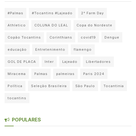
#Palmas
#Tocantins #Lajeado
2° Farm Day
Athletico
COLUNA DO LEAL
Copa do Nordeste
Copão Tocantins
Corinthians
covid19
Dengue
educação
Entretenimento
flamengo
GOL DE PLACA
Inter
Lajeado
Libertadores
Miracema
Palmas
palmeiras
Paris 2024
Política
Seleção Brasileira
São Paulo
Tocantinia
tocantins
POPULARES