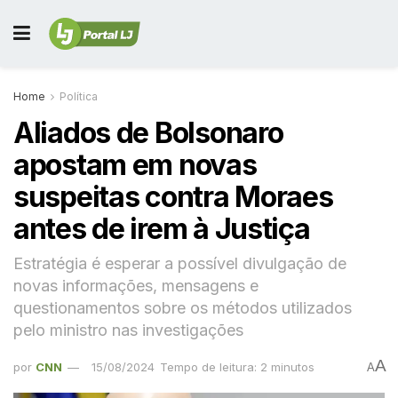
Home
Política
Aliados de Bolsonaro
apostam em novas
suspeitas contra Moraes
antes de irem à Justiça
Estratégia é esperar a possível divulgação de
novas informações, mensagens e
questionamentos sobre os métodos utilizados
pelo ministro nas investigações
A
por
CNN
15/08/2024
Tempo de leitura: 2 minutos
A