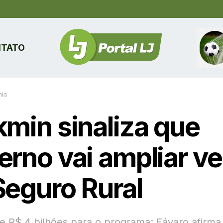
TATO
ia
kmin sinaliza que
erno vai ampliar v
Seguro Rural
e R$ 4 bilhões para o programa; Fávaro afirma