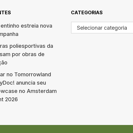
NTES
CATEGORIAS
centinho estreia nova
Selecionar categoria
ampanha
ras poliesportivas da
ssam por obras de
ção
ar no Tomorrowland
eyDoc! anuncia seu
howcase no Amsterdam
nt 2026