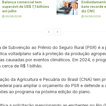
Balança comercial tem
Endividamento
superávit de US$ 7,1 bilhões
bate recorde 
em julho
diz CNC
06/08/2026
06/08/2026
 de Subvenção ao Prêmio do Seguro Rural (PSR) é a p
blica voltadplano safa à proteção da produção agrope
das causadas por eventos climáticos. Em 2024, o pro
cerca de R$ 1 bilhão.
ção da Agricultura e Pecuária do Brasil (CNA) tem p
federal para ampliar o orçamento do PSR e defende a 
hões ao programa na próxima edição do plano.
tifica a solicitação mencionando as enchentes no Rio 