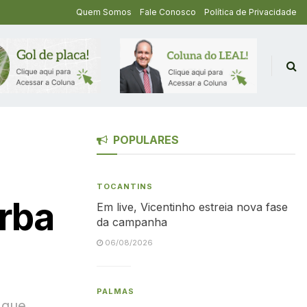
Quem Somos
Fale Conosco
Política de Privacidade
POPULARES
TOCANTINS
erba
Em live, Vicentinho estreia nova fase
da campanha
06/08/2026
PALMAS
 que