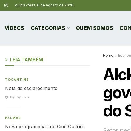
quinta-feira, 6 de agosto de 2026.
VÍDEOS
CATEGORIAS
QUEM SOMOS
CON
Home
Econom
LEIA TAMBÉM
Alc
TOCANTINS
gov
Nota de esclarecimento
06/08/2026
do 
PALMAS
Nova programação do Cine Cultura
Setor ped