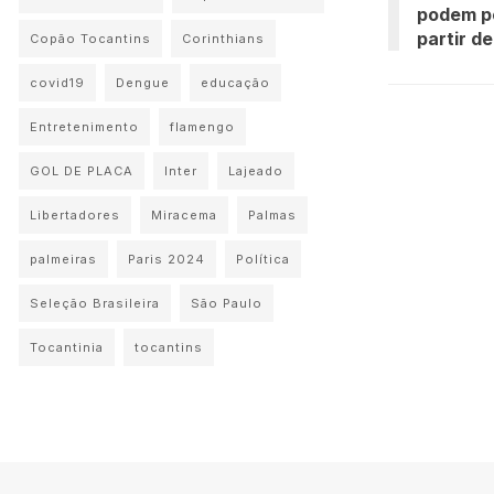
podem pe
partir de
Copão Tocantins
Corinthians
covid19
Dengue
educação
Entretenimento
flamengo
GOL DE PLACA
Inter
Lajeado
Libertadores
Miracema
Palmas
palmeiras
Paris 2024
Política
Seleção Brasileira
São Paulo
Tocantinia
tocantins