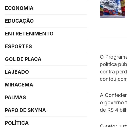
ECONOMIA
EDUCAÇÃO
ENTRETENIMENTO
ESPORTES
O Programa
GOL DE PLACA
política pú
contra per
LAJEADO
contou com 
MIRACEMA
A Confedera
PALMAS
o governo 
de R$ 4 bil
PAPO DE SKYNA
POLÍTICA
O setor jus