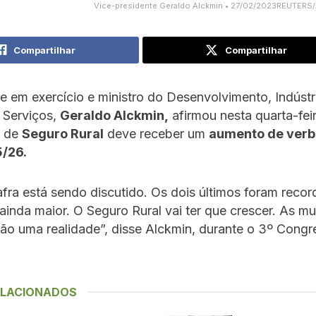
Vice-presidente Geraldo Alckmin • 27/02/2023REUTERS
Compartilhar
Compartilhar
e em exercício e ministro do Desenvolvimento, Indústr
 Serviços,
Geraldo Alckmin,
afirmou nesta quarta-fei
a de
Seguro Rural
deve receber um
aumento de verb
/26.
fra está sendo discutido. Os dois últimos foram recor
 ainda maior. O Seguro Rural vai ter que crescer. As 
são uma realidade”, disse Alckmin, durante o 3º Cong
ELACIONADOS