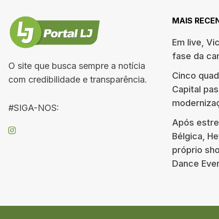
MAIS RECE
Em live, Vi
fase da c
O site que busca sempre a notícia
Cinco quad
com credibilidade e transparência.
Capital pa
moderniza
#SIGA-NOS:
Após estre
Bélgica, H
próprio s
Dance Eve