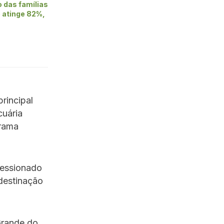
 das famílias
e atinge 82%,
rincipal
cuária
grama
ressionado
destinação
Grande do