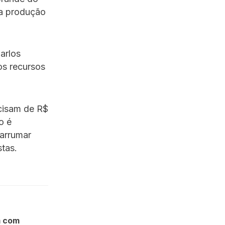
 a produção
arlos
os recursos
cisam de R$
o é
 arrumar
stas.
m com