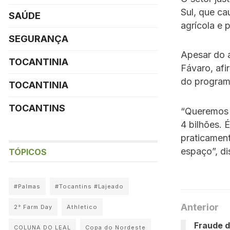
Sul, que c
SAÚDE
agrícola e 
SEGURANÇA
Apesar do a
TOCANTINIA
Fávaro, afi
do program
TOCANTINIA
TOCANTINS
“Queremos 
4 bilhões. 
praticamen
espaço”, dis
TÓPICOS
#Palmas
#Tocantins #Lajeado
Anterior
2° Farm Day
Athletico
Fraude d
COLUNA DO LEAL
Copa do Nordeste