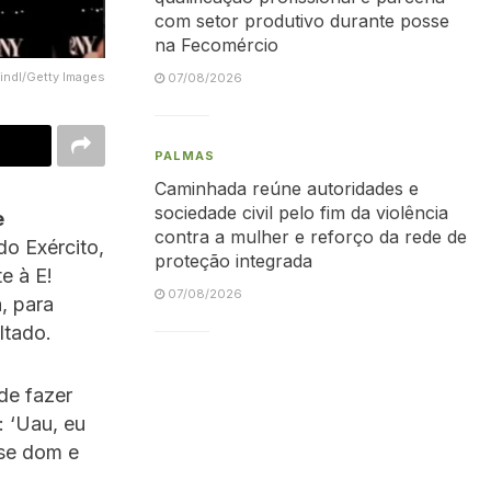
com setor produtivo durante posse
na Fecomércio
Bindl/Getty Images
07/08/2026
PALMAS
Caminhada reúne autoridades e
sociedade civil pelo fim da violência
e
contra a mulher e reforço da rede de
o Exército,
proteção integrada
e à E!
07/08/2026
, para
ltado.
ode fazer
: ‘Uau, eu
sse dom e