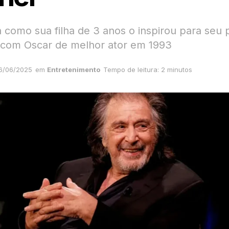
a como sua filha de 3 anos o inspirou para seu 
com Oscar de melhor ator em 1993
6/06/2025
em
Entretenimento
Tempo de leitura: 2 minutos