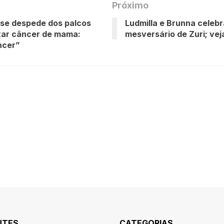
Próximo
 se despede dos palcos
Ludmilla e Brunna celebr
tar câncer​ de mama:
mesversário de Zuri; vej
ncer”
NTES
CATEGORIAS