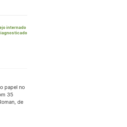
ejo internado
diagnosticado
o papel no
com 35
 Roman, de