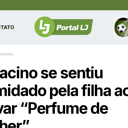
TATO
enimento
acino se sentiu
midado pela filha a
var “Perfume de
her”