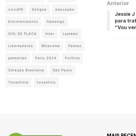
Anterior
covid19
Dengue
educação
Jessie J
para tra
Entretenimento
flamengo
“Vou ve
GOL DE PLACA
Inter
Lajeado
Libertadores
Miracema
Palmas
palmeiras
Paris 2024
Política
Seleção Brasileira
São Paulo
Tocantinia
tocantins
MAIS RECE