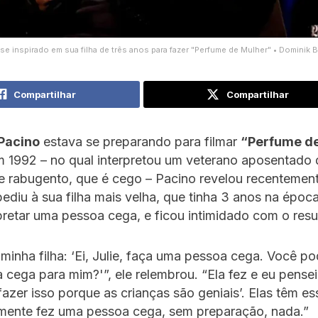
r se inspirado em sua filha de três anos para fazer "Perfume de Mulher" • Dominik 
Compartilhar
Compartilhar
Pacino
estava se preparando para filmar
“Perfume d
 1992 – no qual interpretou um veterano aposentado d
 e rabugento, que é cego – Pacino revelou recentement
diu à sua filha mais velha, que tinha 3 anos na época
rpretar uma pessoa cega, e ficou intimidado com o resu
 minha filha: ‘Ei, Julie, faça uma pessoa cega. Você p
cega para mim?'”, ele relembrou. “Ela fez e eu pensei
azer isso porque as crianças são geniais’. Elas têm e
smente fez uma pessoa cega, sem preparação, nada.”