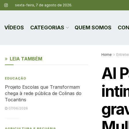
sexta-feira, 7 de agosto de 2026.
VÍDEOS
CATEGORIAS
QUEM SOMOS
CON
Home
Entret
LEIA TAMBÉM
Al P
EDUCAÇÃO
inti
Projeto Escolas que Transformam
chega à rede pública de Colinas do
Tocantins
gra
07/08/2026
Mul
AGRICULTURA E PECUÁRIA