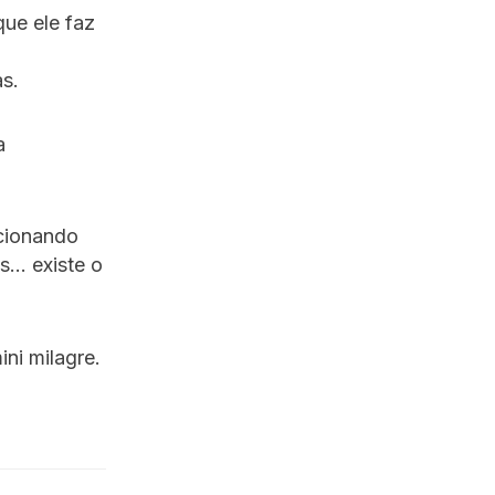
que ele faz
s.
a
ecionando
s… existe o
ni milagre.