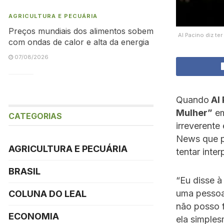
AGRICULTURA E PECUÁRIA
Preços mundiais dos alimentos sobem
Al Pacino diz te
com ondas de calor e alta da energia
07/08/2026
Quando
Al 
Mulher”
em
CATEGORIAS
irreverente
News que pe
AGRICULTURA E PECUÁRIA
tentar inte
BRASIL
“Eu disse à
uma pessoa 
COLUNA DO LEAL
não posso f
ECONOMIA
ela simple