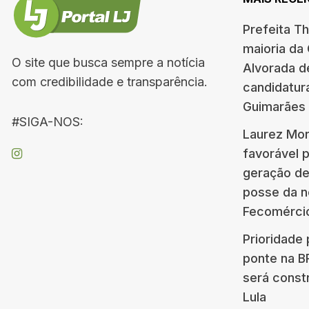
Prefeita T
maioria da
O site que busca sempre a notícia
Alvorada d
com credibilidade e transparência.
candidatur
Guimarães
#SIGA-NOS:
Laurez Mor
favorável 
geração d
posse da n
Fecomérci
Prioridade 
ponte na 
será const
Lula