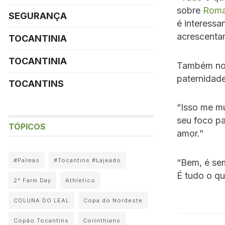
sobre
Rom
SEGURANÇA
é interessa
acrescenta
TOCANTINIA
TOCANTINIA
Também no 
paternidad
TOCANTINS
“Isso me mu
seu foco pa
TÓPICOS
amor.”
#Palmas
#Tocantins #Lajeado
“Bem, é sem
É tudo o qu
2° Farm Day
Athletico
COLUNA DO LEAL
Copa do Nordeste
Copão Tocantins
Corinthians