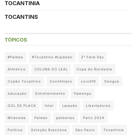
TOCANTINIA
TOCANTINS
TÓPICOS
#Palmas
#Tocantins #Lajeado
2° Farm Day
Athletico
COLUNA DO LEAL
Copa do Nordeste
Copão Tocantins
Corinthians
covid19
Dengue
educação
Entretenimento
flamengo
GOL DE PLACA
Inter
Lajeado
Libertadores
Miracema
Palmas
palmeiras
Paris 2024
Política
Seleção Brasileira
São Paulo
Tocantinia