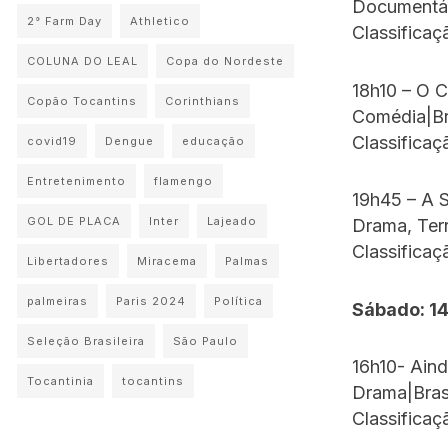
Documentár
2° Farm Day
Athletico
Classificaç
COLUNA DO LEAL
Copa do Nordeste
18h10 – O 
Copão Tocantins
Corinthians
Comédia|Br
Classificaç
covid19
Dengue
educação
Entretenimento
flamengo
19h45 – A S
GOL DE PLACA
Inter
Lajeado
Drama, Ter
Classificaç
Libertadores
Miracema
Palmas
palmeiras
Paris 2024
Política
Sábado: 1
Seleção Brasileira
São Paulo
16h10- Aind
Tocantinia
tocantins
Drama|Bras
Classificaç