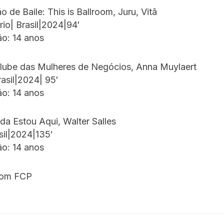
o de Baile: This is Ballroom, Juru, Vitã
io| Brasil|2024|94′
ão: 14 anos
Clube das Mulheres de Negócios, Anna Muylaert
asil|2024| 95′
ão: 14 anos
da Estou Aqui, Walter Salles
sil|2024|135′
ão: 14 anos
om FCP