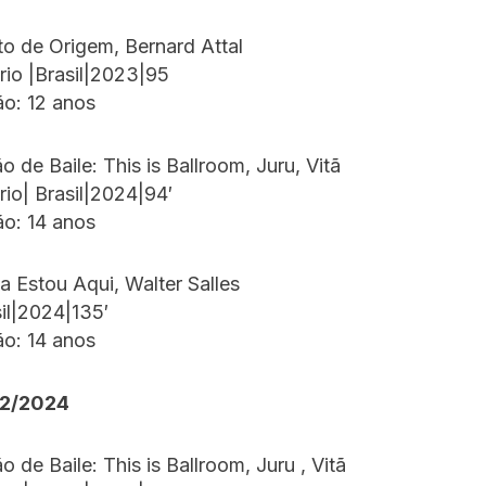
to de Origem, Bernard Attal
io |Brasil|2023|95
ão: 12 anos
o de Baile: This is Ballroom, Juru, Vitã
io| Brasil|2024|94′
ão: 14 anos
a Estou Aqui, Walter Salles
il|2024|135′
ão: 14 anos
12/2024
o de Baile: This is Ballroom, Juru , Vitã