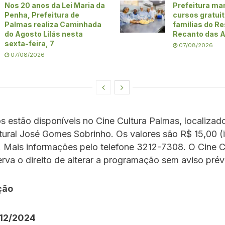
Nos 20 anos da Lei Maria da
Prefeitura ma
Penha, Prefeitura de
cursos gratui
Palmas realiza Caminhada
famílias do Re
do Agosto Lilás nesta
Recanto das A
sexta-feira, 7
07/08/2026
07/08/2026
s estão disponíveis no Cine Cultura Palmas, localizad
ural José Gomes Sobrinho. Os valores são R$ 15,00 (i
. Mais informações pelo telefone 3212-7308. O Cine C
rva o direito de alterar a programação sem aviso prév
ção
/12/2024