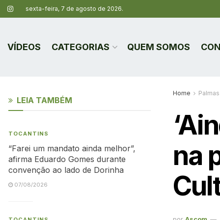
sexta-feira, 7 de agosto de 2026.
VÍDEOS
CATEGORIAS
QUEM SOMOS
CON
Home
Palmas
LEIA TAMBÉM
‘Ai
TOCANTINS
na 
“Farei um mandato ainda melhor”,
afirma Eduardo Gomes durante
convenção ao lado de Dorinha
Cul
07/08/2026
por
Ascom
TOCANTINS