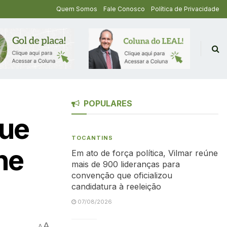
Quem Somos
Fale Conosco
Política de Privacidade
POPULARES
gue
TOCANTINS
ne
Em ato de força política, Vilmar reúne
mais de 900 lideranças para
convenção que oficializou
candidatura à reeleição
07/08/2026
A
A