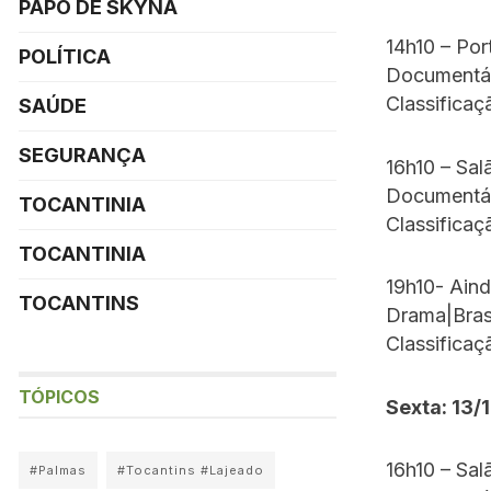
PAPO DE SKYNA
14h10 – Por
POLÍTICA
Documentár
Classificaç
SAÚDE
SEGURANÇA
16h10 – Salã
Documentár
TOCANTINIA
Classificaç
TOCANTINIA
19h10- Aind
TOCANTINS
Drama|Bras
Classificaç
TÓPICOS
Sexta: 13/
16h10 – Salã
#Palmas
#Tocantins #Lajeado