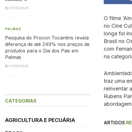
07/08/2026
O filme ‘Ai
no Cine Cul
PALMAS
longa foi i
Pesquisa do Procon Tocantins revela
Brasil no O
diferença de até 249% nos preços de
com Fernan
produtos para o Dia dos Pais em
na categori
Palmas
07/08/2026
Ambientado 
traz uma em
reinventar 
Rubens Paiv
CATEGORIAS
abordagem 
AGRICULTURA E PECUÁRIA
ARTIGOS
R