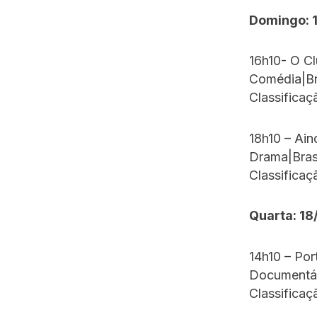
Domingo: 
16h10- O C
Comédia|Br
Classificaç
18h10 – Ain
Drama|Bras
Classificaç
Quarta: 18
14h10 – Por
Documentár
Classificaç