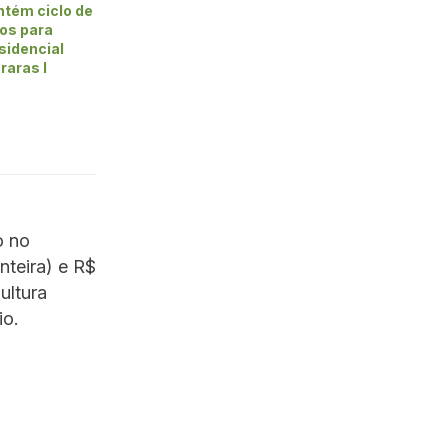
ntém ciclo de
tos para
sidencial
raras I
o no
nteira) e R$
ultura
io.