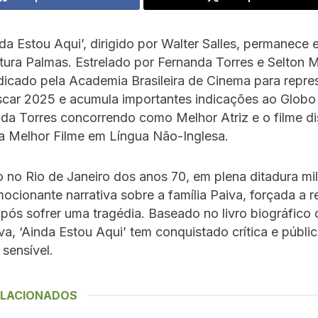
nda Estou Aqui’, dirigido por Walter Salles, permanece 
tura Palmas. Estrelado por Fernanda Torres e Selton M
ndicado pela Academia Brasileira de Cinema para repre
scar 2025 e acumula importantes indicações ao Globo
da Torres concorrendo como Melhor Atriz e o filme d
a Melhor Filme em Língua Não-Inglesa.
no Rio de Janeiro dos anos 70, em plena ditadura milit
ocionante narrativa sobre a família Paiva, forçada a res
após sofrer uma tragédia. Baseado no livro biográfico
a, ‘Ainda Estou Aqui’ tem conquistado crítica e públ
sensível.
ELACIONADOS