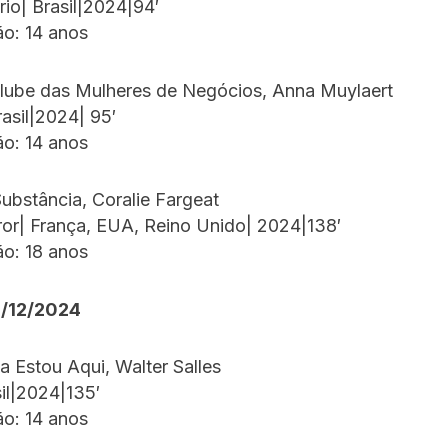
io| Brasil|2024|94′
ão: 14 anos
Clube das Mulheres de Negócios, Anna Muylaert
asil|2024| 95′
ão: 14 anos
ubstância, Coralie Fargeat
ror| França, EUA, Reino Unido| 2024|138′
ão: 18 anos
4/12/2024
a Estou Aqui, Walter Salles
il|2024|135′
ão: 14 anos