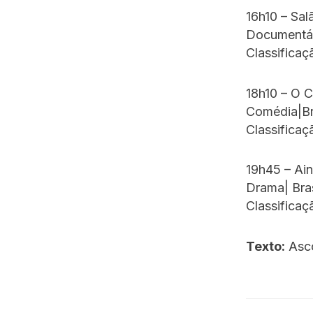
16h10 – Salã
Documentár
Classificaç
18h10 – O 
Comédia|Br
Classificaç
19h45 – Ain
Drama| Bra
Classificaç
Texto:
Asc