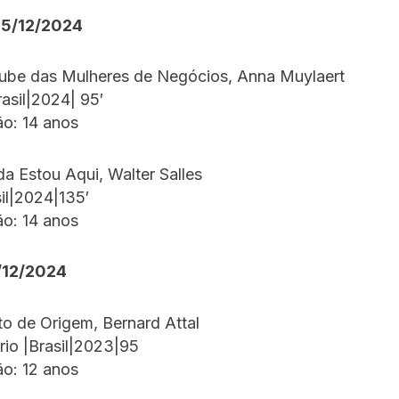
15/12/2024
lube das Mulheres de Negócios, Anna Muylaert
asil|2024| 95′
ão: 14 anos
da Estou Aqui, Walter Salles
il|2024|135′
ão: 14 anos
/12/2024
to de Origem, Bernard Attal
io |Brasil|2023|95
ão: 12 anos