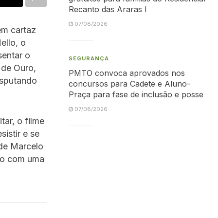
Recanto das Araras I
07/08/2026
em cartaz
ello, o
sentar o
SEGURANÇA
 de Ouro,
PMTO convoca aprovados nos
isputando
concursos para Cadete e Aluno-
Praça para fase de inclusão e posse
07/08/2026
ar, o filme
istir e se
 de Marcelo
ico com uma