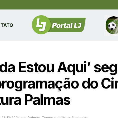
TATO
nda Estou Aqui’ se
programação do Ci
tura Palmas
13/12/2024
em
Palmas
Tempo de leitura: 3 minutos