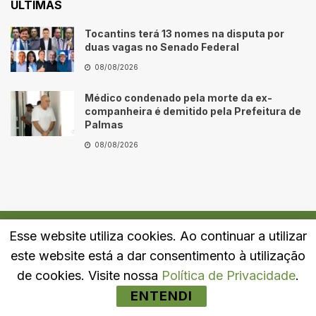
ÚLTIMAS
Tocantins terá 13 nomes na disputa por
duas vagas no Senado Federal
08/08/2026
Médico condenado pela morte da ex-
companheira é demitido pela Prefeitura de
Palmas
08/08/2026
Esse website utiliza cookies. Ao continuar a utilizar
Quem Somos
Fale Conosco
Política de Privacidade
este website está a dar consentimento à utilização
© 2024
Portal LJ
- Todos os direitos reservados.
de cookies. Visite nossa
Política de Privacidade
.
ENTENDI