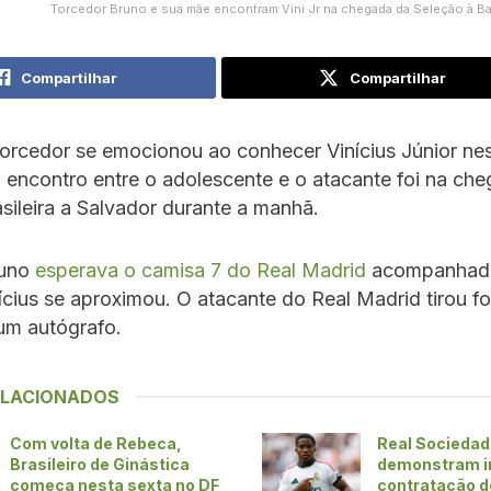
Torcedor Bruno e sua mãe encontram Vini Jr na chegada da Seleção à B
Compartilhar
Compartilhar
orcedor se emocionou ao conhecer Vinícius Júnior nes
 O encontro entre o adolescente e o atacante foi na ch
sileira a Salvador durante a manhã.
runo
esperava o camisa 7 do Real Madrid
acompanhado
cius se aproximou. O atacante do Real Madrid tirou f
um autógrafo.
ELACIONADOS
Com volta de Rebeca,
Real Sociedad 
Brasileiro de Ginástica
demonstram i
começa nesta sexta no DF
contratação d