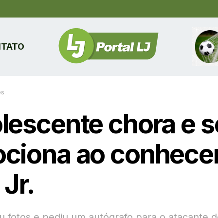
TATO
es
lescente chora e s
ciona ao conhece
 Jr.
ou fotos e pediu um autógrafo para o atacante d