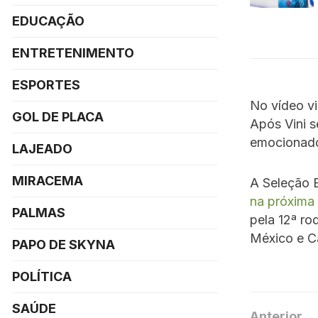
EDUCAÇÃO
ENTRETENIMENTO
ESPORTES
No vídeo vi
GOL DE PLACA
Após Vini s
emocionad
LAJEADO
MIRACEMA
A Seleção B
na próxima 
PALMAS
pela 12ª ro
México e C
PAPO DE SKYNA
POLÍTICA
SAÚDE
Anterior