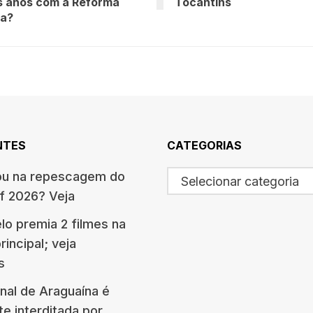
s anos com a Reforma
Tocantins
ia?
NTES
CATEGORIAS
ou na repescagem do
Selecionar categoria
f 2026? Veja
lo premia 2 filmes na
rincipal; veja
s
nal de Araguaína é
e interditada por