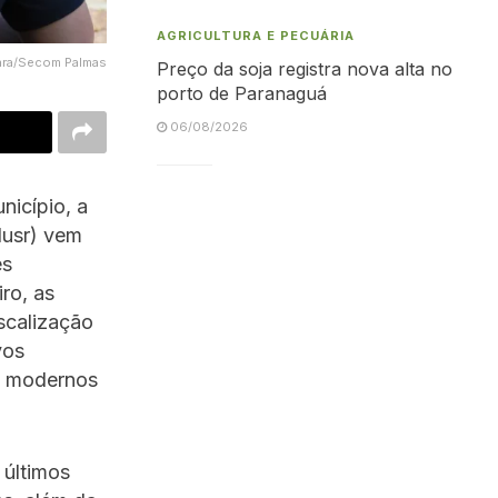
AGRICULTURA E PECUÁRIA
Mara/Secom Palmas
Preço da soja registra nova alta no
porto de Paranaguá
06/08/2026
icípio, a
dusr) vem
es
ro, as
scalização
vos
ts modernos
 últimos