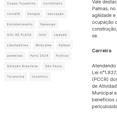
Vale destac
Copão Tocantins
Corinthians
Palmas, no 
covid19
Dengue
educação
agilidade e
ocupação do
Entretenimento
flamengo
construção,
se.
GOL DE PLACA
Inter
Lajeado
Libertadores
Miracema
Palmas
Carreira
palmeiras
Paris 2024
Política
Atendendo 
Seleção Brasileira
São Paulo
Lei n°1.837
Tocantinia
tocantins
(PCCR) dos
de Atividad
Municipal 
benefícios 
periculosid