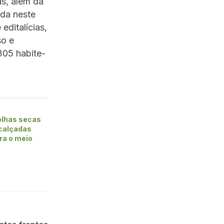
as, além da
nda neste
editalícias,
so e
305 habite-
folhas secas
 calçadas
ra o meio