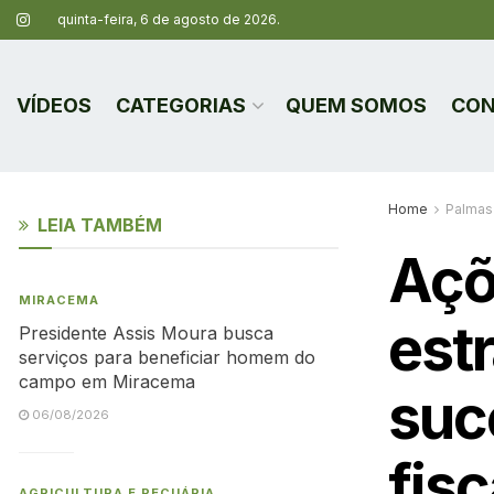
quinta-feira, 6 de agosto de 2026.
VÍDEOS
CATEGORIAS
QUEM SOMOS
CON
Home
Palmas
LEIA TAMBÉM
Açõ
MIRACEMA
est
Presidente Assis Moura busca
serviços para beneficiar homem do
campo em Miracema
suc
06/08/2026
fis
AGRICULTURA E PECUÁRIA