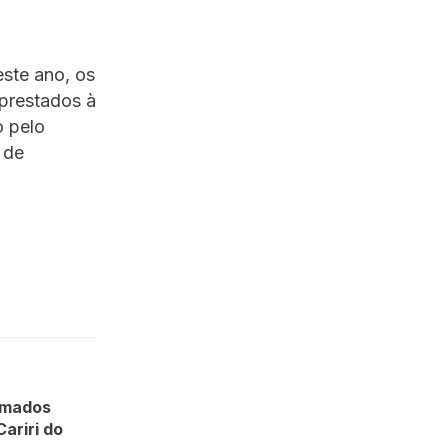
ste ano, os
prestados à
o pelo
 de
lomados
ariri do