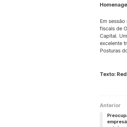
Homenag
Em sessão 
fiscais de
Capital. Um
excelente 
Posturas d
Texto: Re
Anterior
Preocup
empresár