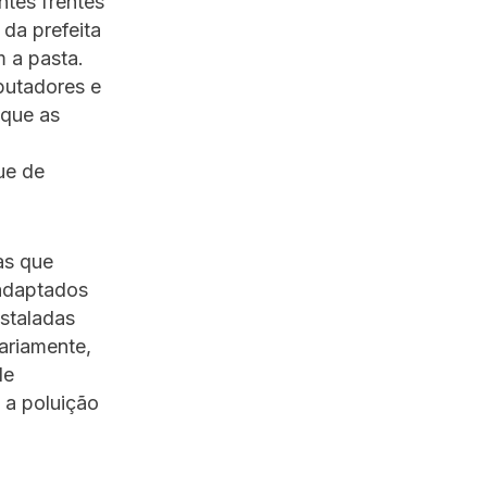
ntes frentes
 da prefeita
 a pasta.
putadores e
 que as
ue de
as que
 adaptados
nstaladas
iariamente,
de
 a poluição