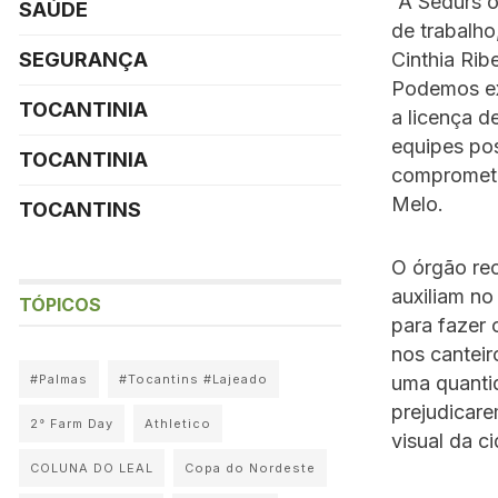
“A Sedurs o
SAÚDE
de trabalho
Cinthia Ri
SEGURANÇA
Podemos ex
TOCANTINIA
a licença d
equipes pos
TOCANTINIA
comprometim
Melo.
TOCANTINS
O órgão re
auxiliam n
TÓPICOS
para fazer 
nos canteir
#Palmas
#Tocantins #Lajeado
uma quantid
prejudicare
2° Farm Day
Athletico
visual da c
COLUNA DO LEAL
Copa do Nordeste