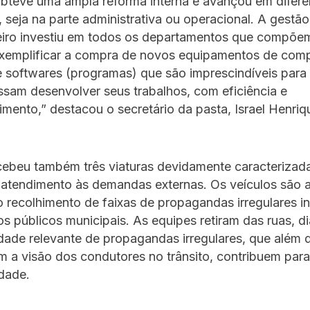
bteve uma ampla reforma interna e avançou em difere
, seja na parte administrativa ou operacional. A gestão
beiro investiu em todos os departamentos que compõem
emplificar a compra de novos equipamentos de com
e softwares (programas) que são imprescindíveis para
sam desenvolver seus trabalhos, com eficiência e
ento,” destacou o secretário da pasta, Israel Henriq
cebeu também três viaturas devidamente caracterizad
o atendimento às demandas externas. Os veículos são
o recolhimento de faixas de propagandas irregulares i
os públicos municipais. As equipes retiram das ruas, d
ade relevante de propagandas irregulares, que além 
m a visão dos condutores no trânsito, contribuem para
idade.