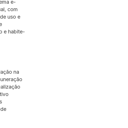
tema e-
ual, com
 de uso e
e
o e habite-
ração na
emuneração
calização
tivo
s
 de