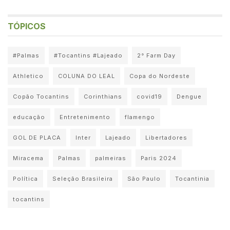
TÓPICOS
#Palmas
#Tocantins #Lajeado
2° Farm Day
Athletico
COLUNA DO LEAL
Copa do Nordeste
Copão Tocantins
Corinthians
covid19
Dengue
educação
Entretenimento
flamengo
GOL DE PLACA
Inter
Lajeado
Libertadores
Miracema
Palmas
palmeiras
Paris 2024
Política
Seleção Brasileira
São Paulo
Tocantinia
tocantins