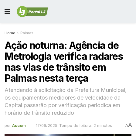
Home
Palmas
Ação noturna: Agência de
Metrologia verifica radares
nas vias de trânsito em
Palmas nesta terça
Atendendo à solicitação da Prefeitura Municipal,
os equipamentos medidores de velocidade da
Capital passarão por verificação periódica em
horário de trânsito reduzido
A
por
Ascom
17/06/2025
Tempo de leitura: 2 minutos
A