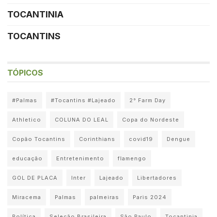
TOCANTINIA
TOCANTINS
TÓPICOS
#Palmas
#Tocantins #Lajeado
2° Farm Day
Athletico
COLUNA DO LEAL
Copa do Nordeste
Copão Tocantins
Corinthians
covid19
Dengue
educação
Entretenimento
flamengo
GOL DE PLACA
Inter
Lajeado
Libertadores
Miracema
Palmas
palmeiras
Paris 2024
Política
Seleção Brasileira
São Paulo
Tocantinia