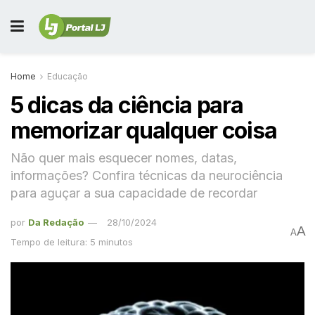
Home
Educação
5 dicas da ciência para
memorizar qualquer coisa
Não quer mais esquecer nomes, datas,
informações? Confira técnicas da neurociência
para aguçar a sua capacidade de recordar
por
Da Redação
28/10/2024
A
A
Tempo de leitura: 5 minutos