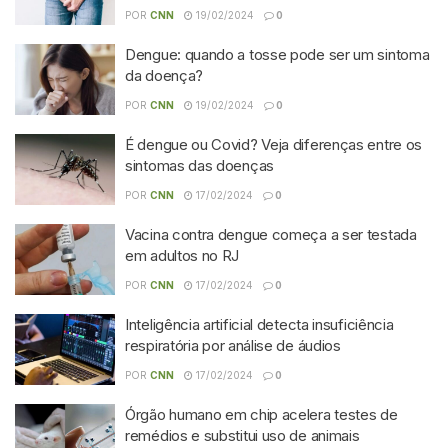
POR
CNN
19/02/2024
0
Dengue: quando a tosse pode ser um sintoma
da doença?
POR
CNN
19/02/2024
0
É dengue ou Covid? Veja diferenças entre os
sintomas das doenças
POR
CNN
17/02/2024
0
Vacina contra dengue começa a ser testada
em adultos no RJ
POR
CNN
17/02/2024
0
Inteligência artificial detecta insuficiência
respiratória por análise de áudios
POR
CNN
17/02/2024
0
Órgão humano em chip acelera testes de
remédios e substitui uso de animais