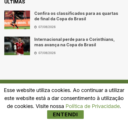
ÚLTIMAS
Confira os classificados para as quartas
de final da Copa do Brasil
07/08/2026
Internacional perde para o Corinthians,
mas avança na Copa do Brasil
07/08/2026
Esse website utiliza cookies. Ao continuar a utilizar
Quem Somos
Fale Conosco
Política de Privacidade
este website está a dar consentimento à utilização
© 2024
Portal LJ
- Todos os direitos reservados.
de cookies. Visite nossa
Política de Privacidade
.
ENTENDI