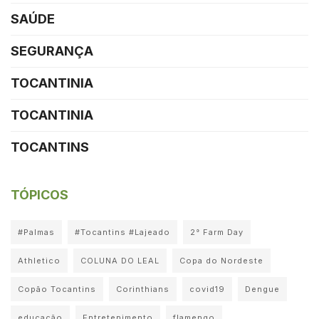
SAÚDE
SEGURANÇA
TOCANTINIA
TOCANTINIA
TOCANTINS
TÓPICOS
#Palmas
#Tocantins #Lajeado
2° Farm Day
Athletico
COLUNA DO LEAL
Copa do Nordeste
Copão Tocantins
Corinthians
covid19
Dengue
educação
Entretenimento
flamengo