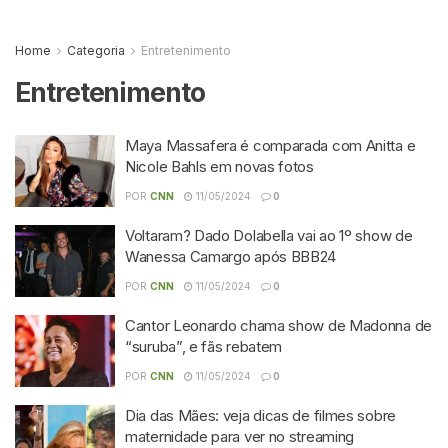
Home
Categoria
Entretenimento
Entretenimento
Maya Massafera é comparada com Anitta e
Nicole Bahls em novas fotos
POR
CNN
11/05/2024
0
Voltaram? Dado Dolabella vai ao 1º show de
Wanessa Camargo após BBB24
POR
CNN
11/05/2024
0
Cantor Leonardo chama show de Madonna de
“suruba”, e fãs rebatem
POR
CNN
11/05/2024
0
Dia das Mães: veja dicas de filmes sobre
maternidade para ver no streaming