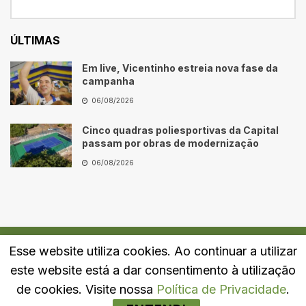
ÚLTIMAS
Em live, Vicentinho estreia nova fase da
campanha
06/08/2026
Cinco quadras poliesportivas da Capital
passam por obras de modernização
06/08/2026
Esse website utiliza cookies. Ao continuar a utilizar
Quem Somos
Fale Conosco
Política de Privacidade
este website está a dar consentimento à utilização
© 2024
Portal LJ
- Todos os direitos reservados.
de cookies. Visite nossa
Política de Privacidade
.