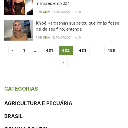
mamães em 2024
POR
CNN
10/05/2024
0
Khloé Kardashian suspeitou que irmão fosse
pai de seu filho; entenda
POR
CNN
10/05/2024
0
1
…
431
432
433
…
458
CATEGORIAS
AGRICULTURA E PECUÁRIA
BRASIL