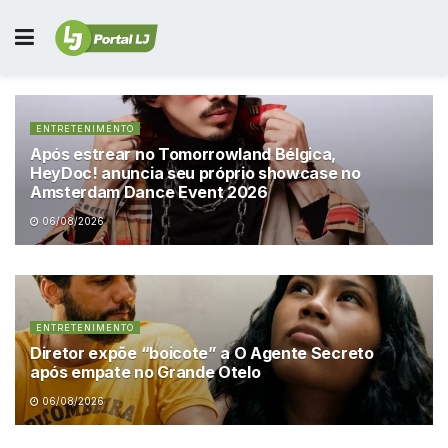
ENTRETENIMENTO
Após estrear no Tomorrowland Bélgica,
HeyDoc! anuncia seu próprio showcase no
Amsterdam Dance Event 2026
06/08/2026
ENTRETENIMENTO
Diretor expõe “boicote” a O Agente Secreto
após empate no Grande Otelo
06/08/2026