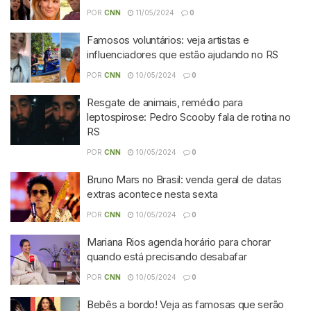
POR
CNN
11/05/2024
0
Famosos voluntários: veja artistas e
influenciadores que estão ajudando no RS
POR
CNN
10/05/2024
0
Resgate de animais, remédio para
leptospirose: Pedro Scooby fala de rotina no
RS
POR
CNN
10/05/2024
0
Bruno Mars no Brasil: venda geral de datas
extras acontece nesta sexta
POR
CNN
10/05/2024
0
Mariana Rios agenda horário para chorar
quando está precisando desabafar
POR
CNN
10/05/2024
0
Bebês a bordo! Veja as famosas que serão