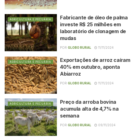
Fabricante de óleo de palma
AGRICULTURA E PECUÁRIA
investe R$ 25 milhões em
laboratório de clonagem de
mudas
POR
GLOBO RURAL
11/11/2024
Exportações de arroz caíram
AGRICULTURA E PECUÁRIA
40% em outubro, aponta
Abiarroz
POR
GLOBO RURAL
11/11/2024
Preço da arroba bovina
AGRICULTURA E PECUÁRIA
acumula alta de 4,7% na
semana
POR
GLOBO RURAL
09/11/2024