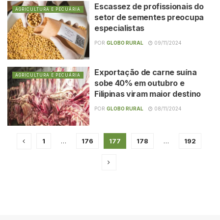
Escassez de profissionais do
AGRICULTURA E PECUÁRIA
setor de sementes preocupa
especialistas
POR
GLOBO RURAL
09/11/2024
Exportação de carne suína
AGRICULTURA E PECUÁRIA
sobe 40% em outubro e
Filipinas viram maior destino
POR
GLOBO RURAL
08/11/2024
1
…
176
177
178
…
192