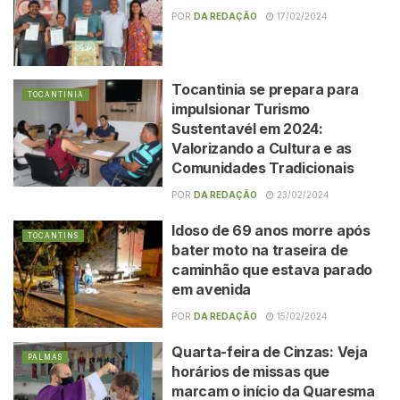
POR
DA REDAÇÃO
17/02/2024
Tocantinia se prepara para
TOCANTINIA
impulsionar Turismo
Sustentavél em 2024:
Valorizando a Cultura e as
Comunidades Tradicionais
POR
DA REDAÇÃO
23/02/2024
Idoso de 69 anos morre após
TOCANTINS
bater moto na traseira de
caminhão que estava parado
em avenida
POR
DA REDAÇÃO
15/02/2024
Quarta-feira de Cinzas: Veja
PALMAS
horários de missas que
marcam o início da Quaresma