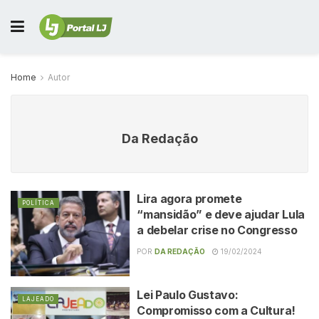
Home
Autor
Da Redação
Lira agora promete
POLÍTICA
“mansidão” e deve ajudar Lula
a debelar crise no Congresso
POR
DA REDAÇÃO
19/02/2024
Lei Paulo Gustavo:
LAJEADO
Compromisso com a Cultura!