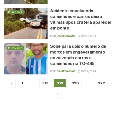
Acidente envolvendo
MIRACEMA
caminhões e carros deixa
vítimas após cratera aparecer
em ponte
POR
DA REDAÇÃO
10/02/2024
Sobe para dois o número de
MIRACEMA
mortos em engavetamento
envolvendo carros e
caminhões na TO-445
POR
DA REDAÇÃO
10/02/2024
1
…
318
319
320
…
322