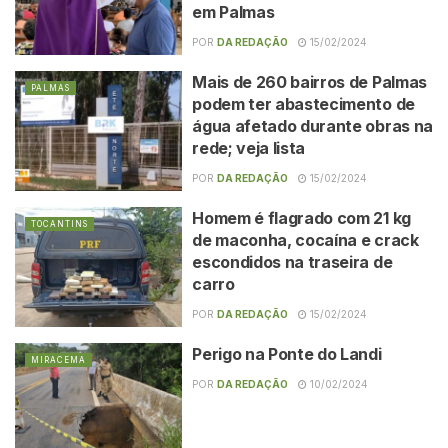
em Palmas
POR
DA REDAÇÃO
15/02/2024
Mais de 260 bairros de Palmas
PALMAS
podem ter abastecimento de
água afetado durante obras na
rede; veja lista
POR
DA REDAÇÃO
15/02/2024
Homem é flagrado com 21 kg
TOCANTINS
de maconha, cocaína e crack
escondidos na traseira de
carro
POR
DA REDAÇÃO
15/02/2024
Perigo na Ponte do Landi
MIRACEMA
POR
DA REDAÇÃO
10/02/2024