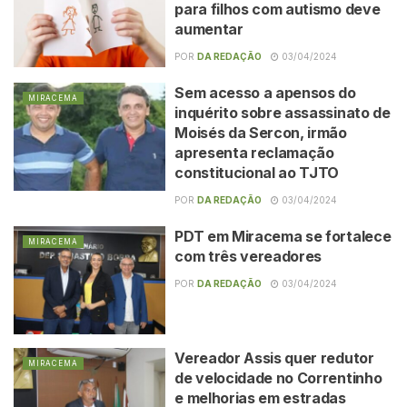
para filhos com autismo deve
aumentar
POR
DA REDAÇÃO
03/04/2024
Sem acesso a apensos do
MIRACEMA
inquérito sobre assassinato de
Moisés da Sercon, irmão
apresenta reclamação
constitucional ao TJTO
POR
DA REDAÇÃO
03/04/2024
PDT em Miracema se fortalece
MIRACEMA
com três vereadores
POR
DA REDAÇÃO
03/04/2024
Vereador Assis quer redutor
MIRACEMA
de velocidade no Correntinho
e melhorias em estradas