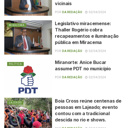
vicinais
POR
DA REDAÇÃO
02/04/2024
Legislativo miracemense:
MIRACEMA
Thaller Rogério cobra
recapeamentos e iluminação
pública em Miracema
POR
DA REDAÇÃO
02/04/2024
Miranorte: Anice Bucar
POLÍTICA
assume PDT no município
POR
DA REDAÇÃO
02/04/2024
Boia Cross reúne centenas de
LAJEADO
pessoas em Lajeado; evento
contou com a tradicional
descida no rio e shows.