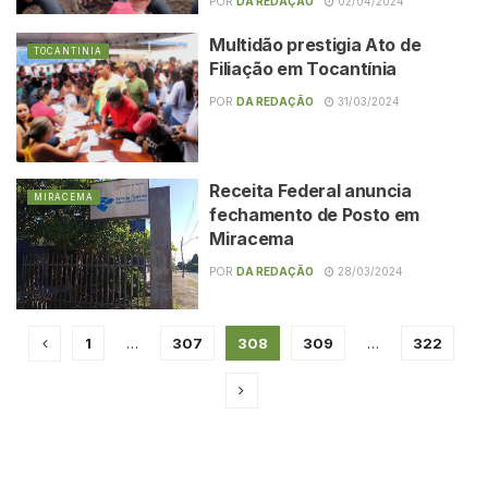
POR
DA REDAÇÃO
02/04/2024
Multidão prestigia Ato de
TOCANTINIA
Filiação em Tocantínia
POR
DA REDAÇÃO
31/03/2024
Receita Federal anuncia
MIRACEMA
fechamento de Posto em
Miracema
POR
DA REDAÇÃO
28/03/2024
1
…
307
308
309
…
322