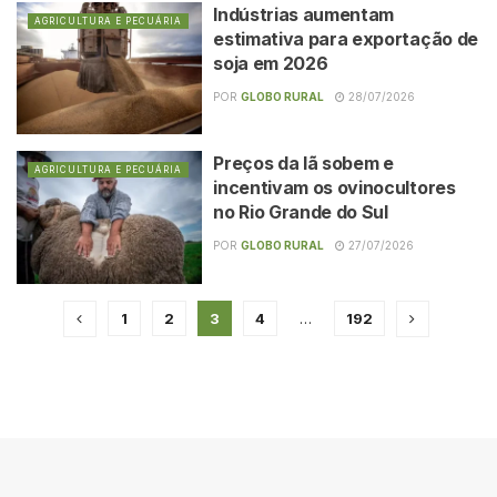
Indústrias aumentam
AGRICULTURA E PECUÁRIA
estimativa para exportação de
soja em 2026
POR
GLOBO RURAL
28/07/2026
Preços da lã sobem e
AGRICULTURA E PECUÁRIA
incentivam os ovinocultores
no Rio Grande do Sul
POR
GLOBO RURAL
27/07/2026
1
2
3
4
…
192