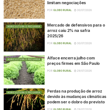
limitam negociações
POR
GLOBO RURAL
30/07/2026
Mercado de defensivos para o
AGRICULTURA E PECUÁRIA
arroz caiu 2% na safra
2025/26
POR
GLOBO RURAL
30/07/2026
Alface encerra julho com
AGRICULTURA E PECUÁRIA
preços firmes em São Paulo
POR
GLOBO RURAL
29/07/2026
Perdas na produção de arroz
AGRICULTURA E PECUÁRIA
devido às mudanças climáticas
podem ser o dobro do previsto
POR
GLOBO RURAL
29/07/2026